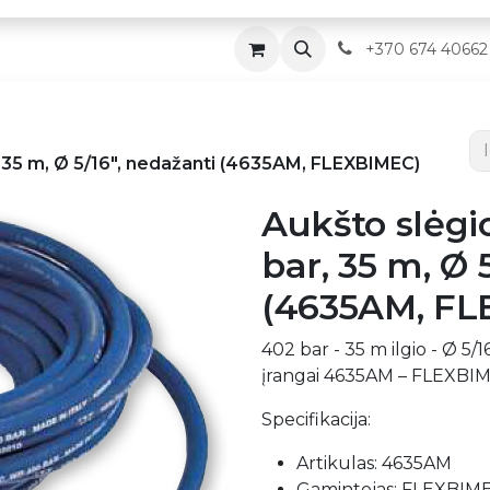
Parduotuvė
Servisas
Kontaktai
​
+370 674 40662
, 35 m, Ø 5/16", nedažanti (4635AM, FLEXBIMEC)
Aukšto slėgi
bar, 35 m, Ø 
(4635AM, FL
402 bar - 35 m ilgio - Ø 5
įrangai 4635AM – FLEXBIM
Specifikacija:
Artikulas: 4635AM
Gamintojas: FLEXBIM