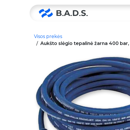
Skip to Content
Pradžia
Visos prekės
Aukšto slėgio tepalinė žarna 400 bar