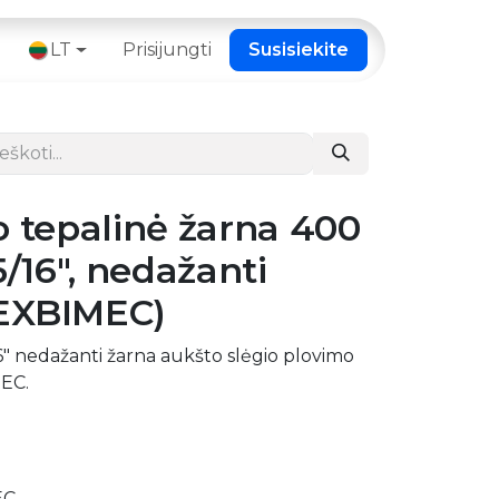
 ​
LT
Prisijungti
Susisiekite
o tepalinė žarna 400
5/16", nedažanti
EXBIMEC)
/16" nedažanti žarna aukšto slėgio plovimo
EC.
EC