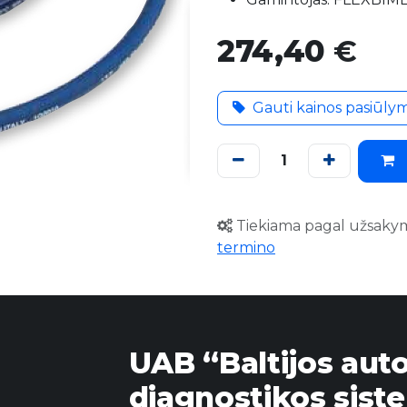
274,40
€
Gauti kainos pasiūly
Tiekiama pagal užsaky
termino
UAB “Baltijos aut
diagnostikos sist