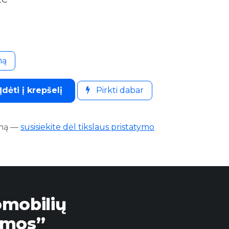
mą
Įdėti į krepšelį
Pirkti dabar
mą
—
susisiekite dėl tikslaus pristatymo
omobilių
emos”