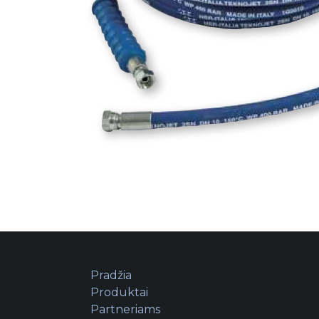
Pradžia
Produktai
Partneriams