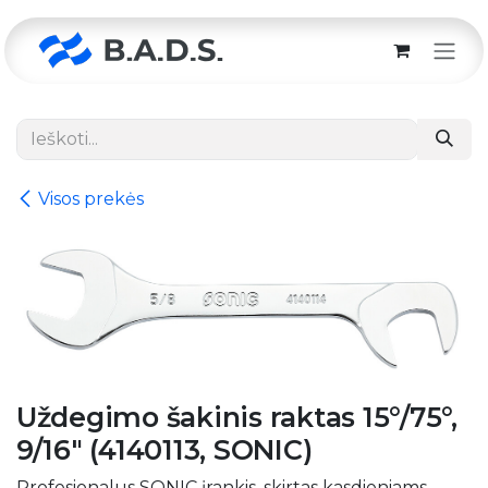
Skip to Content
Visos prekės
Uždegimo šakinis raktas 15°/75°,
9/16″ (4140113, SONIC)
Profesionalus SONIC įrankis, skirtas kasdieniams