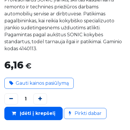
remonto ir techninės priežiūros darbams
automobilių servise ar dirbtuvėse. Patikimas
pagalbininkas, kai reikia kokybiško specializuoto
įrankio sudėtingesnėms užduotims atlikti.
Pagamintas pagal aukštus SONIC kokybės
standartus, todėl tarnauja ilgai ir patikimai. Gaminio
kodas 4140113.
6,16
€
Gauti kainos pasiūlymą
Įdėti į krepšelį
Pirkti dabar