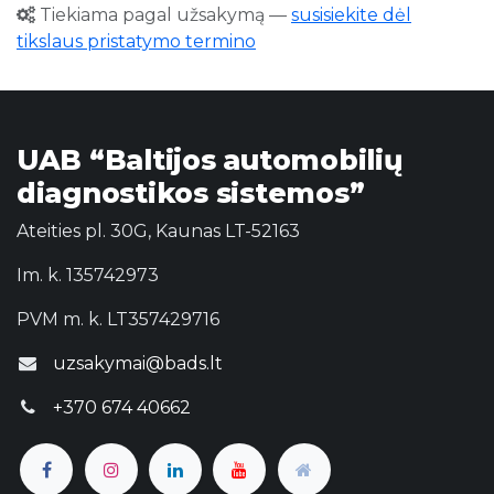
Tiekiama pagal užsakymą
—
susisiekite dėl
tikslaus pristatymo termino
UAB “Baltijos automobilių
diagnostikos sistemos”
Ateities pl. 30G, Kaunas LT-52163
Im. k. 135742973
PVM m. k. LT357429716
uzsakymai@bads.lt
+370 674 40662