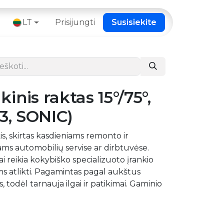
 ​
LT
Prisijungti
Susisiekite
nis raktas 15°/75°,
03, SONIC)
s, skirtas kasdieniams remonto ir
ams automobilių servise ar dirbtuvėse.
i reikia kokybiško specializuoto įrankio
 atlikti. Pagamintas pagal aukštus
todėl tarnauja ilgai ir patikimai. Gaminio