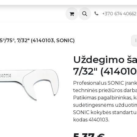
Parduotuvė
Servisas
Kontaktai
​
+370 674 40662
5°/75°, 7/32″ (4140103, SONIC)
Uždegimo šaki
7/32″ (41401
Profesionalus SONIC įranki
techninės priežiūros darb
Patikimas pagalbininkas, ka
sudėtingesnėms užduotims
SONIC kokybės standartus, 
kodas 4140103.
5,37