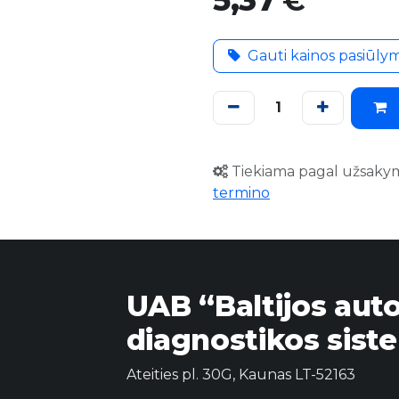
€
Gauti kainos pasiūly
Tiekiama pagal užsaky
termino
UAB “Baltijos aut
diagnostikos sist
Ateities pl. 30G, Kaunas LT-52163