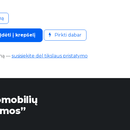
mą
Įdėti į krepšelį
Pirkti dabar
mą
—
susisiekite dėl tikslaus pristatymo
omobilių
emos”