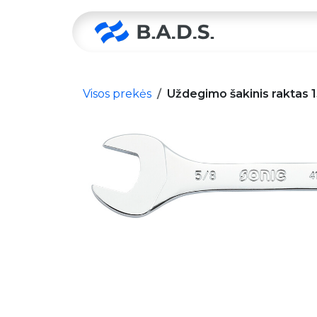
Skip to Content
Pradžia
Visos prekės
Uždegimo šakinis raktas 1