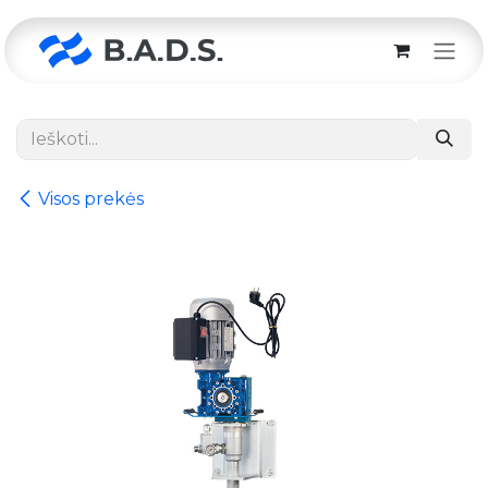
Skip to Content
Visos prekės