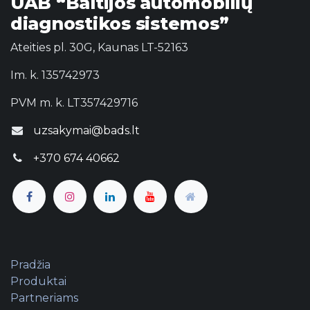
UAB “Baltijos automobilių
diagnostikos sistemos”
Ateities pl. 30G, Kaunas LT-52163
Im. k. 135742973
PVM m. k. LT357429716
uzsakymai@bads.lt
+370 674 40662
Pradžia
Produktai
Partneriams