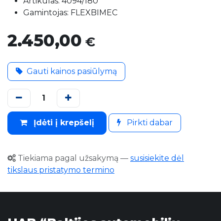
Artikulas: 4094/180
Gamintojas: FLEXBIMEC
2.450,00
€
Gauti kainos pasiūlymą
Įdėti į krepšelį
Pirkti dabar
Tiekiama pagal užsakymą
—
susisiekite dėl
tikslaus pristatymo termino