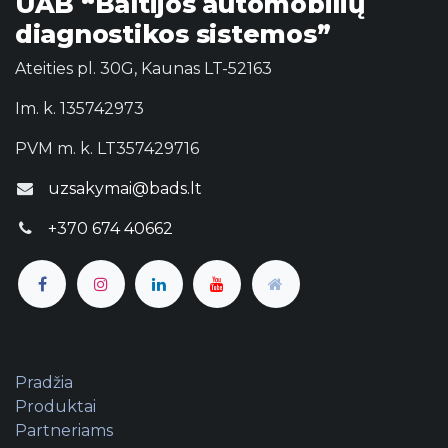
UAB “Baltijos automobilių
diagnostikos sistemos”
Ateities pl. 30G, Kaunas LT-52163
Im. k. 135742973
PVM m. k. LT357429716
uzsakymai@bads.lt
+370 674 40662
Pradžia
Produktai
Partneriams