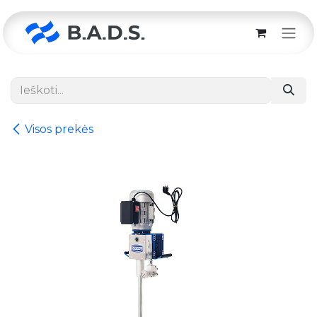
Skip to Content
Visos prekės