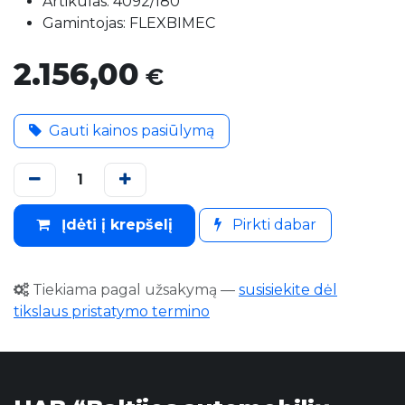
Artikulas: 4092/180
Gamintojas: FLEXBIMEC
2.156,00
€
Gauti kainos pasiūlymą
Įdėti į krepšelį
Pirkti dabar
Tiekiama pagal užsakymą
—
susisiekite dėl
tikslaus pristatymo termino