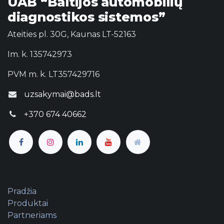
UAB “Baltijos automobilių
diagnostikos sistemos”
Ateities pl. 30G, Kaunas LT-52163
Im. k. 135742973
PVM m. k. LT357429716
uzsakymai@bads.lt
+370 674 40662
Pradžia
Produktai
Partneriams