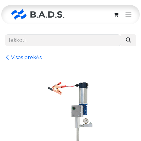
Skip to Content
Visos prekės