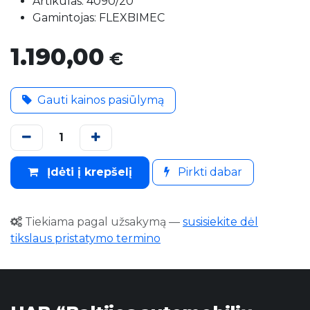
Artikulas: 4090/20
Gamintojas: FLEXBIMEC
1.190,00
€
Gauti kainos pasiūlymą
Įdėti į krepšelį
Pirkti dabar
Tiekiama pagal užsakymą
—
susisiekite dėl
tikslaus pristatymo termino