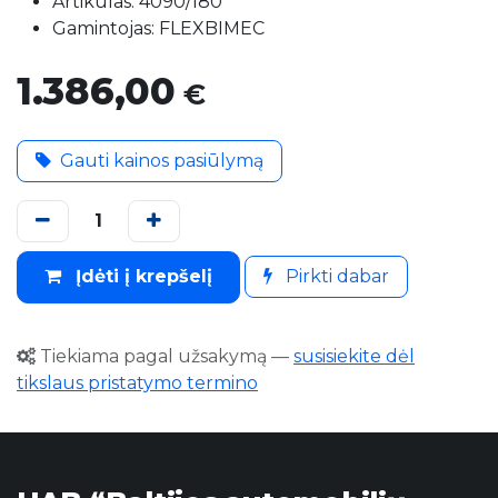
Artikulas: 4090/180
Gamintojas: FLEXBIMEC
1.386,00
€
Gauti kainos pasiūlymą
Įdėti į krepšelį
Pirkti dabar
Tiekiama pagal užsakymą
—
susisiekite dėl
tikslaus pristatymo termino