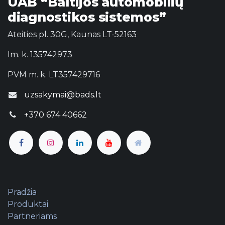
UAB “Baltijos automobilių
diagnostikos sistemos”
Ateities pl. 30G, Kaunas LT-52163
Im. k. 135742973
PVM m. k. LT357429716
uzsakymai@bads.lt
+370 674 40662
Pradžia
Produktai
Partneriams