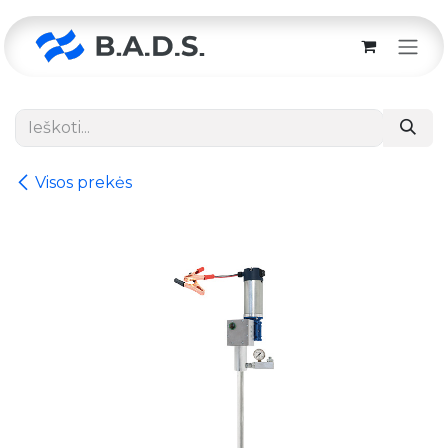
Skip to Content
Visos prekės