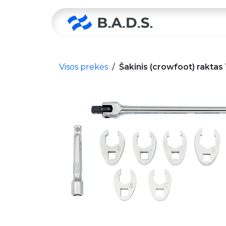
Skip to Content
Pradžia
Visos prekės
Šakinis (crowfoot) raktas