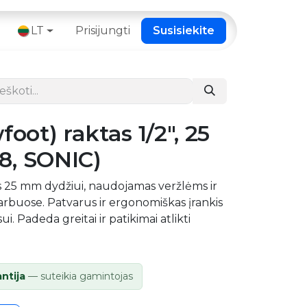
 ​
LT
Prisijungti
Susisiekite
foot) raktas 1/2″, 25
8, SONIC)
ktis 25 mm dydžiui, naudojamas veržlėms ir
rbuose. Patvarus ir ergonomiškas įrankis
i. Padeda greitai ir patikimai atlikti
antija
— suteikia gamintojas