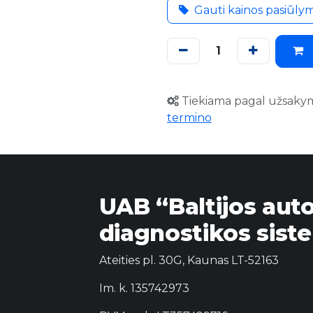
Gauti kainos pasiūly
Tiekiama pagal užsaky
termino
UAB “Baltijos aut
diagnostikos sist
Ateities pl. 30G, Kaunas LT-52163
Im. k. 135742973