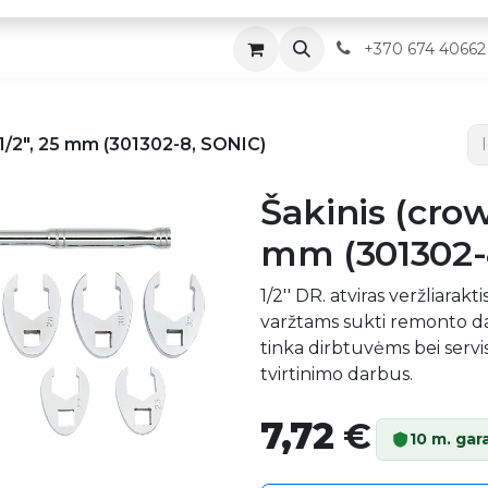
Parduotuvė
Servisas
Kontaktai
​
+370 674 40662
 1/2″, 25 mm (301302-8, SONIC)
Šakinis (crow
mm (301302-
1/2'' DR. atviras veržliara
varžtams sukti remonto da
tinka dirbtuvėms bei servisu
tvirtinimo darbus.
7,72
€
10 m. gar