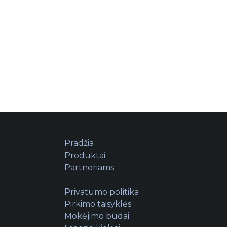
Pradžia
Produktai
Partneriams
Privatumo politika
Pirkimo taisyklės
Mokėjimo būdai