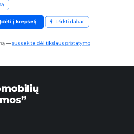
mą
Įdėti į krepšelį
Pirkti dabar
mą
—
susisiekite dėl tikslaus pristatymo
omobilių
emos”