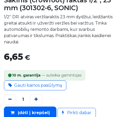
Šakinis (crowfoot) raktas 1/2″, 23
mm (301302-6, SONIC)
1/2'' DR. atviras veržliaraktis 23 mm dydžiui, leidžiantis
greitai atsukti ir užveržti veržles bei varžtus. Tinka
automobilių remonto darbams, kur svarbus
patvarumas ir tikslumas. Praktiškas įrankis kasdienei
naudai.
6,65
€
10 m. garantija
— suteikia gamintojas
Gauti kainos pasiūlymą
Įdėti į krepšelį
Pirkti dabar