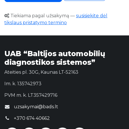
Tiekiama pagal užsakymą
—
susisiekite dėl
tikslaus pristatymo termino
UAB “Baltijos automobilių
diagnostikos sistemos”
Ateities pl. 30G, Kaunas LT-52163
Im. k. 135742973
PVM m. k. LT357429716
uzsakymai@bads.lt
+370 674 40662