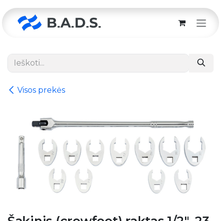
Skip to Content
Visos prekės