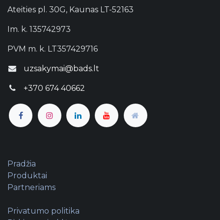
Ateities pl. 30G, Kaunas LT-52163
Im. k. 135742973
PVM m. k. LT357429716
uzsakymai@bads.lt
+370 674 40662
Pradžia
Produktai
Partneriams
Privatumo politika