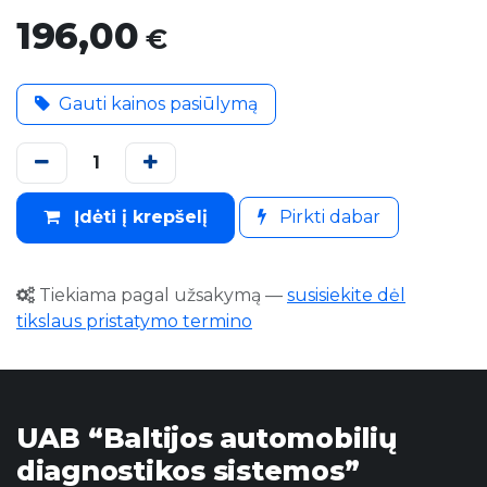
196,00
€
Gauti kainos pasiūlymą
Įdėti į krepšelį
Pirkti dabar
Tiekiama pagal užsakymą
—
susisiekite dėl
tikslaus pristatymo termino
UAB “Baltijos automobilių
diagnostikos sistemos”