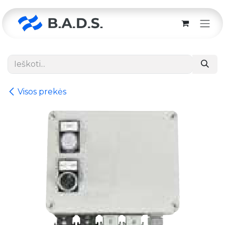
Skip to Content
Visos prekės