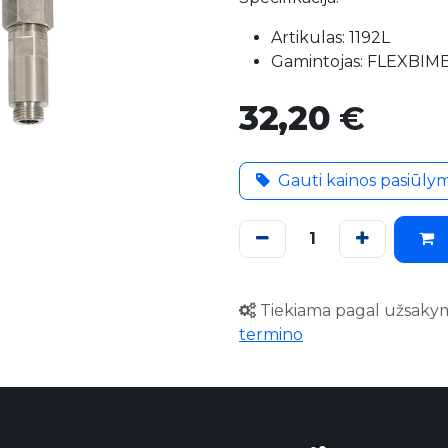
Artikulas: 1192L
Gamintojas: FLEXBIM
32,20
€
Gauti kainos pasiūly
Tiekiama pagal užsaky
termino