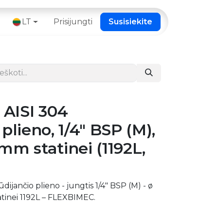
 ​
LT
Prisijungti
Susisiekite
 AISI 304
plieno, 1/4" BSP (M),
mm statinei (1192L,
dijančio plieno - jungtis 1/4" BSP (M) - ø
atinei 1192L – FLEXBIMEC.