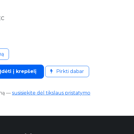
EC
mą
Įdėti į krepšelį
Pirkti dabar
mą
—
susisiekite dėl tikslaus pristatymo