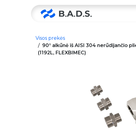
Skip to Content
Pradžia
Visos prekės
90° alkūnė iš AISI 304 nerūdijančio pl
(1192L, FLEXBIMEC)