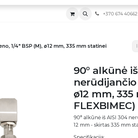
Parduotuvė
Servisas
Kontaktai
​
+370 674 40662
ieno, 1/4" BSP (M), ø12 mm, 335 mm statinei
90° alkūnė iš
nerūdijančio 
ø12 mm, 335 
FLEXBIMEC)
90° alkūnė iš AISI 304 nerū
12 mm - skirtas 335 mm st
Specifikacija: