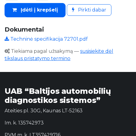
Įdėti į krepšelį
Pirkti dabar
Dokumentai
Techninė specifikacija 72701.pdf
Tiekiama pagal užsakymą
—
susisiekite dėl
tikslaus pristatymo termino
UAB “Baltijos automobilių
diagnostikos sistemos”
Ateities pl. 30G, Kaunas LT-52163
Im. k. 135742973
PVM m. k. LT357429716