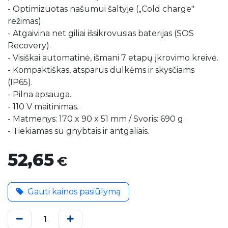
- Optimizuotas našumui šaltyje („Cold charge"
režimas).
- Atgaivina net giliai išsikrovusias baterijas (SOS
Recovery).
- Visiškai automatinė, išmani 7 etapų įkrovimo kreivė.
- Kompaktiškas, atsparus dulkėms ir skysčiams
(IP65).
- Pilna apsauga.
- 110 V maitinimas.
- Matmenys: 170 x 90 x 51 mm / Svoris: 690 g.
- Tiekiamas su gnybtais ir antgaliais.
52,65
€
Gauti kainos pasiūlymą