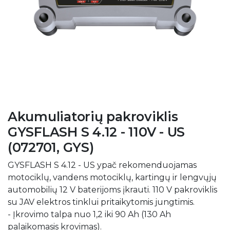
Akumuliatorių pakroviklis
GYSFLASH S 4.12 - 110V - US
(072701, GYS)
GYSFLASH S 4.12 - US ypač rekomenduojamas
motociklų, vandens motociklų, kartingų ir lengvųjų
automobilių 12 V baterijoms įkrauti. 110 V pakroviklis
su JAV elektros tinklui pritaikytomis jungtimis.
- Įkrovimo talpa nuo 1,2 iki 90 Ah (130 Ah
palaikomasis krovimas).