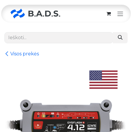
Skip to Content
Visos prekės