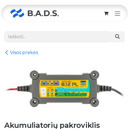
Skip to Content
Visos prekės
Akumuliatorių pakroviklis