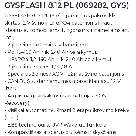
GYSFLASH 8.12 PL (069282, GYS)
GYSFLASH 8.12 PL (8 A) – pažangus pakroviklis,
skirtas 12 V švino ir LiFePO4 baterijoms įkrauti.
Idealus automobiliams, furgonams ir nameliams ant
ratų.
- 2 įkrovimo režimai 12 V baterijoms:
- Pb: 15–160 Ah ir iki 240 Ah palaikymui.
- LiFePO4: 1,2–160 Ah ir iki 240 Ah palaikymui.
- 3 įkrovimo srovės: 1 / 4 / 8 A.
- Specialus žiemos / AGM režimas švino baterijoms.
- CAN BUS suderinamumas motociklams su 12 V
lizdu.
- Atgaivina giliai išsikrovusias baterijas (SOS
Recovery).
- Visiškai automatinė, išmani 8 etapų įkrovimo kreivė
(ličiui).
- EBS technologija; UVP Wake up funkcija.
- Kompaktiškas, atsparus dulkėms ir skysčiams