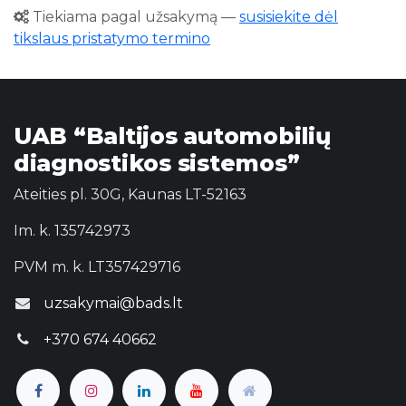
Tiekiama pagal užsakymą
—
susisiekite dėl
tikslaus pristatymo termino
UAB “Baltijos automobilių
diagnostikos sistemos”
Ateities pl. 30G, Kaunas LT-52163
Im. k. 135742973
PVM m. k. LT357429716
uzsakymai@bads.lt
+370 674 40662