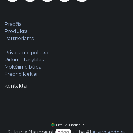
Pradžia
Produktai
Partneriams
Privatumo politika
Pirkimo taisyklės
Mokėjimo būdai
Freono kiekiai
Kontaktai
Lietuvių kalba
Sukurta Naudojant
- The #1
Atviro kodo e-