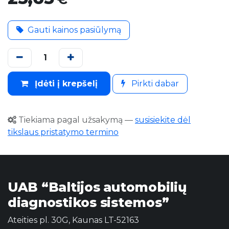
Gauti kainos pasiūlymą
Įdėti į krepšelį
Pirkti dabar
Tiekiama pagal užsakymą
—
susisiekite dėl
tikslaus pristatymo termino
UAB “Baltijos automobilių
diagnostikos sistemos”
Ateities pl. 30G, Kaunas LT-52163