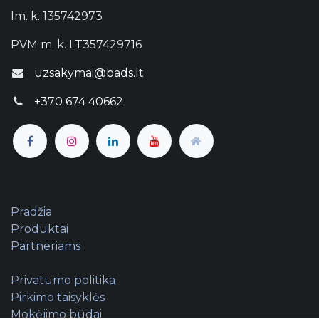
Im. k. 135742973
PVM m. k. LT357429716
uzsakymai@bads.lt
+370 674 40662
Pradžia
Produktai
Partneriams
Privatumo politika
Pirkimo taisyklės
Mokėjimo būdai