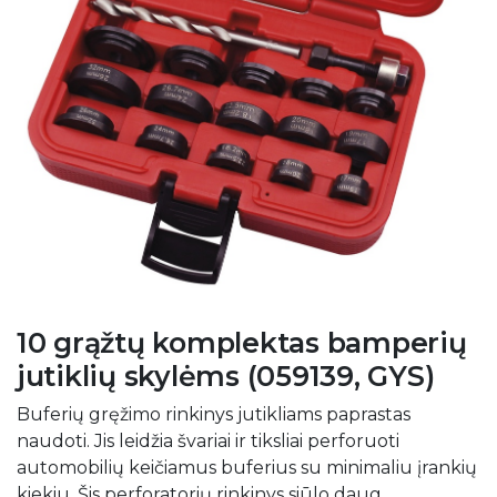
10 grąžtų komplektas bamperių
jutiklių skylėms (059139, GYS)
Buferių gręžimo rinkinys jutikliams paprastas
naudoti. Jis leidžia švariai ir tiksliai perforuoti
automobilių keičiamus buferius su minimaliu įrankių
kiekiu. Šis perforatorių rinkinys siūlo daug