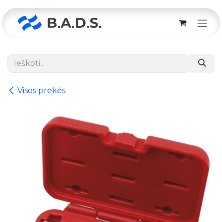
Skip to Content
Visos prekės