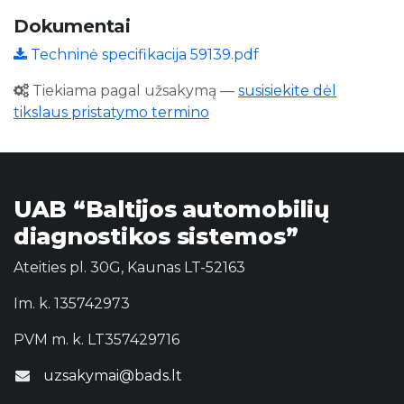
Dokumentai
Techninė specifikacija 59139.pdf
Tiekiama pagal užsakymą
—
susisiekite dėl
tikslaus pristatymo termino
UAB “Baltijos automobilių
diagnostikos sistemos”
Ateities pl. 30G, Kaunas LT-52163
Im. k. 135742973
PVM m. k. LT357429716
uzsakymai@bads.lt