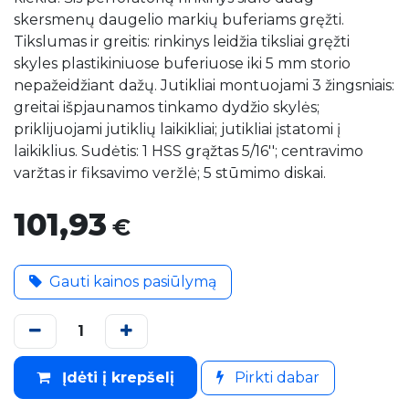
skersmenų daugelio markių buferiams gręžti.
Tikslumas ir greitis: rinkinys leidžia tiksliai gręžti
skyles plastikiniuose buferiuose iki 5 mm storio
nepažeidžiant dažų. Jutikliai montuojami 3 žingsniais:
greitai išpjaunamos tinkamo dydžio skylės;
priklijuojami jutiklių laikikliai; jutikliai įstatomi į
laikiklius. Sudėtis: 1 HSS grąžtas 5/16''; centravimo
varžtas ir fiksavimo veržlė; 5 stūmimo diskai.
101,93
€
Gauti kainos pasiūlymą
Įdėti į krepšelį
Pirkti dabar