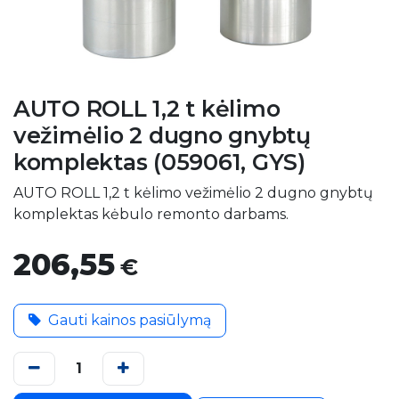
AUTO ROLL 1,2 t kėlimo
vežimėlio 2 dugno gnybtų
komplektas (059061, GYS)
AUTO ROLL 1,2 t kėlimo vežimėlio 2 dugno gnybtų
komplektas kėbulo remonto darbams.
206,55
€
Gauti kainos pasiūlymą