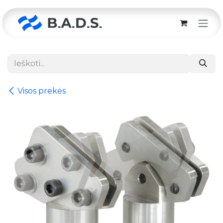
Skip to Content
Visos prekės