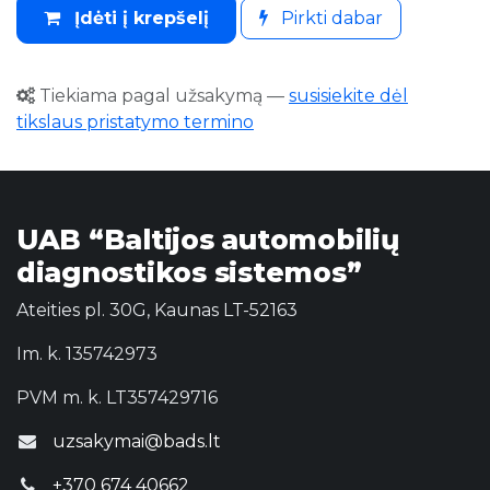
Įdėti į krepšelį
Pirkti dabar
Tiekiama pagal užsakymą
—
susisiekite dėl
tikslaus pristatymo termino
UAB “Baltijos automobilių
diagnostikos sistemos”
Ateities pl. 30G, Kaunas LT-52163
Im. k. 135742973
PVM m. k. LT357429716
uzsakymai@bads.lt
+370 674 40662