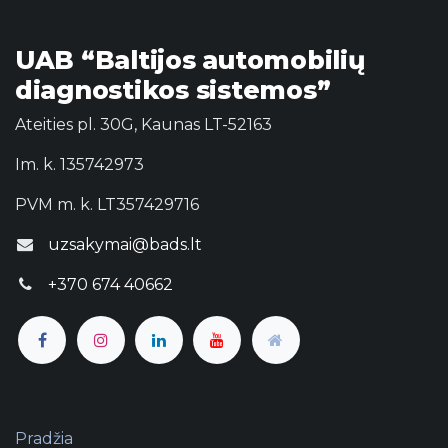
UAB “Baltijos automobilių
diagnostikos sistemos”
Ateities pl. 30G, Kaunas LT-52163
Im. k. 135742973
PVM m. k. LT357429716
uzsakymai@bads.lt
+370 674 40662
Pradžia