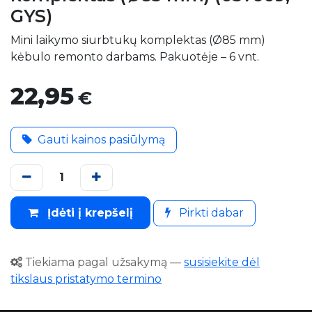
GYS)
Mini laikymo siurbtukų komplektas (Ø85 mm)
kėbulo remonto darbams. Pakuotėje – 6 vnt.
22,95
€
Gauti kainos pasiūlymą
Įdėti į krepšelį
Pirkti dabar
Tiekiama pagal užsakymą
—
susisiekite dėl
tikslaus pristatymo termino