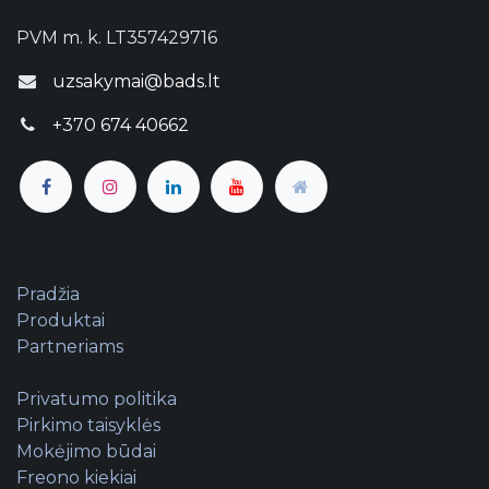
PVM m. k. LT357429716
uzsakymai@bads.lt
+370 674 40662
Pradžia
Produktai
Partneriams
Privatumo politika
Pirkimo taisyklės
Mokėjimo būdai
Freono kiekiai