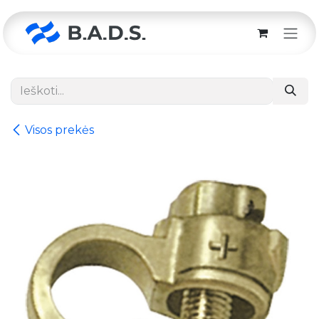
Skip to Content
Visos prekės