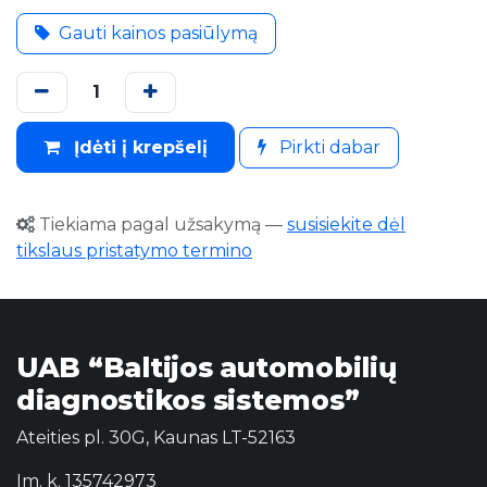
Gauti kainos pasiūlymą
Įdėti į krepšelį
Pirkti dabar
Tiekiama pagal užsakymą
—
susisiekite dėl
tikslaus pristatymo termino
UAB “Baltijos automobilių
diagnostikos sistemos”
Ateities pl. 30G, Kaunas LT-52163
Im. k. 135742973