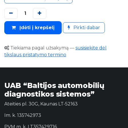
Įdėti į krepšelį
Pirkti dabar
Tiekiama pagal užsakymą
—
susisiekite dėl
tikslaus pristatymo termino
UAB “Baltijos automobilių
diagnostikos sistemos”
Ateities pl. 30G, Kaunas LT-52163
Im. k. 135742973
PVM m. k. LT357429716