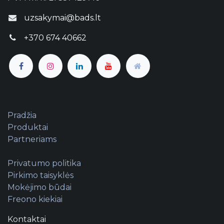
uzsakymai@bads.lt
+370 674 40662
Pradžia
Produktai
Partneriams
Privatumo politika
Pirkimo taisyklės
Mokėjimo būdai
Freono kiekiai
Kontaktai