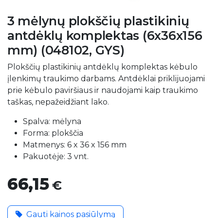
3 mėlynų plokščių plastikinių
antdėklų komplektas (6x36x156
mm) (048102, GYS)
Plokščių plastikinių antdėklų komplektas kėbulo
įlenkimų traukimo darbams. Antdėklai priklijuojami
prie kėbulo paviršiaus ir naudojami kaip traukimo
taškas, nepažeidžiant lako.
Spalva: mėlyna
Forma: plokščia
Matmenys: 6 x 36 x 156 mm
Pakuotėje: 3 vnt.
66,15
€
Gauti kainos pasiūlymą