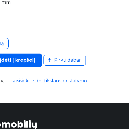
56 mm
mą
Įdėti į krepšelį
Pirkti dabar
mą
—
susisiekite dėl tikslaus pristatymo
omobilių