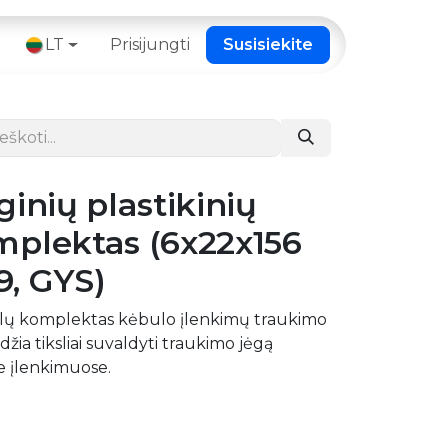
 ​
LT
Prisijungti
Susisiekite
inių plastikinių
mplektas (6x22x156
, GYS)
ėklų komplektas kėbulo įlenkimų traukimo
žia tiksliai suvaldyti traukimo jėgą
e įlenkimuose.