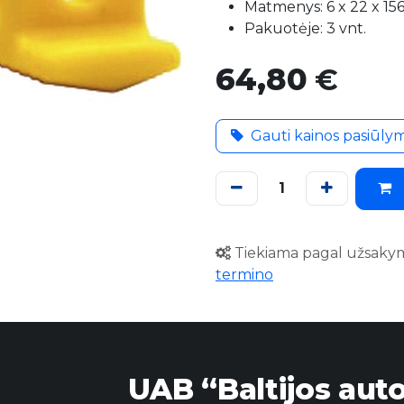
Matmenys: 6 x 22 x 1
Pakuotėje: 3 vnt.
64,80
€
Gauti kainos pasiūly
Tiekiama pagal užsaky
termino
UAB “Baltijos aut