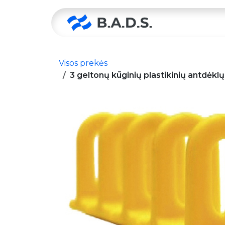
Skip to Content
Pradžia
Visos prekės
3 geltonų kūginių plastikinių antdėk