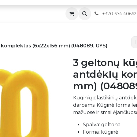
Parduotuvė
Servisas
Kontaktai
​
+370 674 40662
lų komplektas (6x22x156 mm) (048089, GYS)
3 geltonų kūg
antdėklų ko
mm) (048089
Kūginių plastikinių antd
darbams. Kūginė forma leid
mažuose ir smailėjančiuos
Spalva: geltona
Forma: kūginė