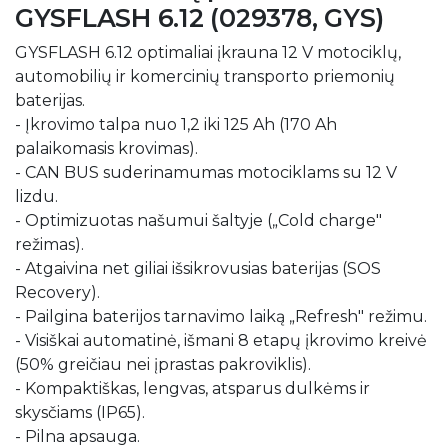
GYSFLASH 6.12 (029378, GYS)
GYSFLASH 6.12 optimaliai įkrauna 12 V motociklų,
automobilių ir komercinių transporto priemonių
baterijas.
- Įkrovimo talpa nuo 1,2 iki 125 Ah (170 Ah
palaikomasis krovimas).
- CAN BUS suderinamumas motociklams su 12 V
lizdu.
- Optimizuotas našumui šaltyje („Cold charge"
režimas).
- Atgaivina net giliai išsikrovusias baterijas (SOS
Recovery).
- Pailgina baterijos tarnavimo laiką „Refresh" režimu.
- Visiškai automatinė, išmani 8 etapų įkrovimo kreivė
(50% greičiau nei įprastas pakroviklis).
- Kompaktiškas, lengvas, atsparus dulkėms ir
skysčiams (IP65).
- Pilna apsauga.