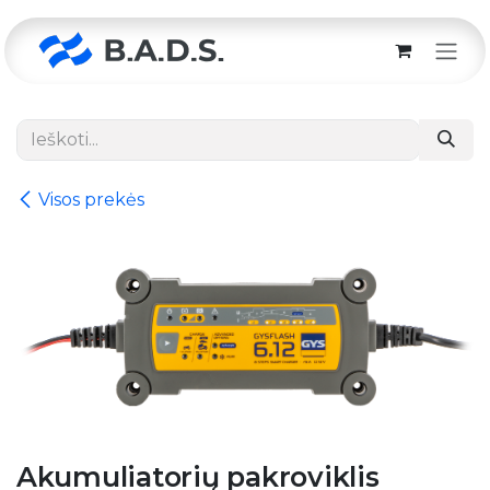
Skip to Content
Visos prekės
Akumuliatorių pakroviklis