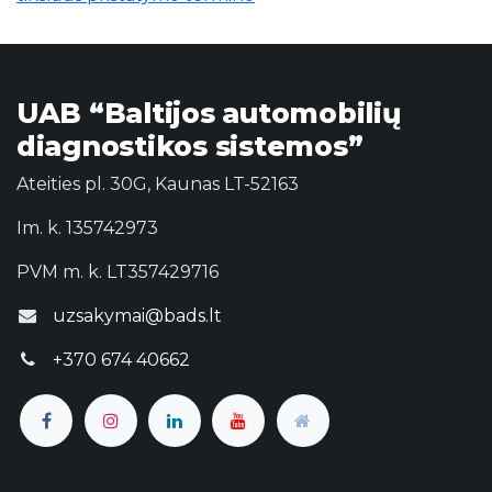
UAB “Baltijos automobilių
diagnostikos sistemos”
Ateities pl. 30G, Kaunas LT-52163
Im. k. 135742973
PVM m. k. LT357429716
uzsakymai@bads.lt
+370 674 40662