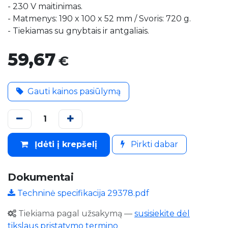
- 230 V maitinimas.
- Matmenys: 190 x 100 x 52 mm / Svoris: 720 g.
- Tiekiamas su gnybtais ir antgaliais.
59,67
€
Gauti kainos pasiūlymą
Įdėti į krepšelį
Pirkti dabar
Dokumentai
Techninė specifikacija 29378.pdf
Tiekiama pagal užsakymą
—
susisiekite dėl
tikslaus pristatymo termino