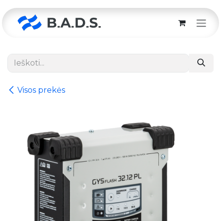
Skip to Content
Visos prekės