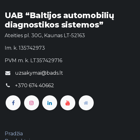
UAB “Baltijos automobilių
diagnostikos sistemos”
Ateities pl. 30G, Kaunas LT-52163
Im. k. 135742973
PVM m. k. LT357429716
uzsakymai@bads.lt
+370 674 40662
Pradžia