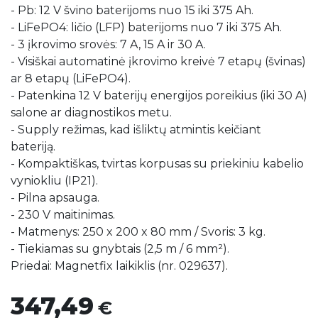
- Pb: 12 V švino baterijoms nuo 15 iki 375 Ah.
- LiFePO4: ličio (LFP) baterijoms nuo 7 iki 375 Ah.
- 3 įkrovimo srovės: 7 A, 15 A ir 30 A.
- Visiškai automatinė įkrovimo kreivė 7 etapų (švinas)
ar 8 etapų (LiFePO4).
- Patenkina 12 V baterijų energijos poreikius (iki 30 A)
salone ar diagnostikos metu.
- Supply režimas, kad išliktų atmintis keičiant
bateriją.
- Kompaktiškas, tvirtas korpusas su priekiniu kabelio
vyniokliu (IP21).
- Pilna apsauga.
- 230 V maitinimas.
- Matmenys: 250 x 200 x 80 mm / Svoris: 3 kg.
- Tiekiamas su gnybtais (2,5 m / 6 mm²).
Priedai: Magnetfix laikiklis (nr. 029637).
347,49
€