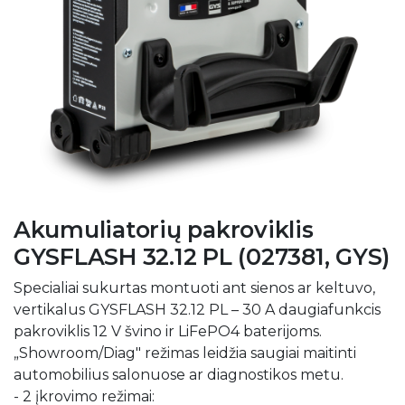
Akumuliatorių pakroviklis
GYSFLASH 32.12 PL (027381, GYS)
Specialiai sukurtas montuoti ant sienos ar keltuvo,
vertikalus GYSFLASH 32.12 PL – 30 A daugiafunkcis
pakroviklis 12 V švino ir LiFePO4 baterijoms.
„Showroom/Diag" režimas leidžia saugiai maitinti
automobilius salonuose ar diagnostikos metu.
- 2 įkrovimo režimai: