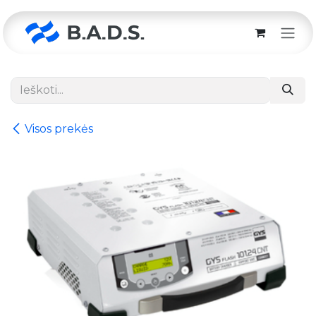
Skip to Content
Visos prekės