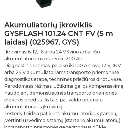
Akumuliatorių įkroviklis
GYSFLASH 101.24 CNT FV (5 m
laidas) (025967, GYS)
Įkrovimas: 6, 12, 16 arba 24 V švino arba ličio
akumuliatoriams nuo 5 iki 1200 Ah.
Diagnostinis rėžimas: palaiko iki 100 A srovę 12 V, 16 V
arba 24 V akumuliatoriams transporto priemonėse
diagnostikos etape, techninės priežiūros dirbtuvėse.
Parodomasis rėžimas: užtikrina galios kompensavimą
naudojant demonstracinės transporto priemonės
elektros priedus. Jis taip pat valdo optimalų
akumuliatoriaus įkrovimą.
Testeris: Leidžia patikrinti akumuliatoriaus įtampą,
įvertinti užvedimo sistemą (starterio akumuliatorių)
ir transporto priemonės generatoriaus būklę.