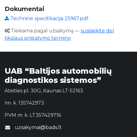
Dokumentai
Techninė specifikacija 25967.pdf
Tiekiama pagal užsakymą
—
susisiekite dėl
tikslaus pristatymo termino
UAB “Baltijos automobilių
diagnostikos sistemos”
Ateities pl. 30G, Kaunas LT-52163
Im. k. 135742973
PVM m. k. LT357429716
uzsakymai@bads.lt