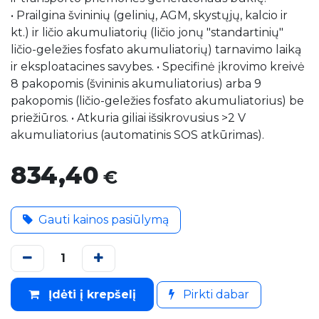
• Prailgina švininių (gelinių, AGM, skystųjų, kalcio ir
kt.) ir ličio akumuliatorių (ličio jonų "standartinių"
ličio-geležies fosfato akumuliatorių) tarnavimo laiką
ir eksploatacines savybes. • Specifinė įkrovimo kreivė
8 pakopomis (švininis akumuliatorius) arba 9
pakopomis (ličio-geležies fosfato akumuliatorius) be
priežiūros. • Atkuria giliai išsikrovusius >2 V
akumuliatorius (automatinis SOS atkūrimas).
834,40
€
Gauti kainos pasiūlymą
Įdėti į krepšelį
Pirkti dabar