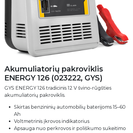
Akumuliatorių pakroviklis
ENERGY 126 (023222, GYS)
GYS ENERGY 126 tradicinis 12 V švino-rūgšties
akumuliatorių pakroviklis.
Skirtas benzininių automobilių baterijoms 15–60
Ah
Voltmetrinis įkrovos indikatorius
Apsauga nuo perkrovos ir poliškumo sukeitimo