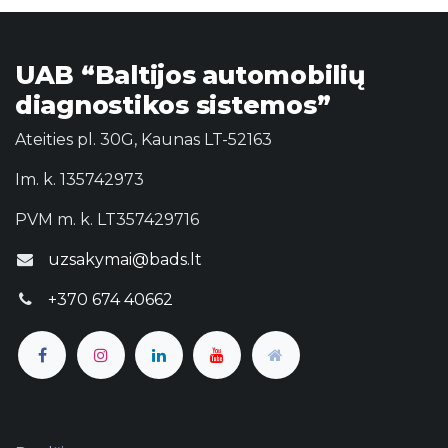
UAB “Baltijos automobilių
diagnostikos sistemos”
Ateities pl. 30G, Kaunas LT-52163
Im. k. 135742973
PVM m. k. LT357429716
uzsakymai@bads.lt
+370 674 40662