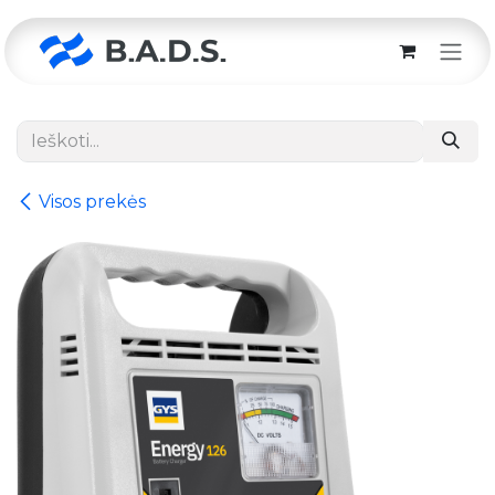
Skip to Content
Visos prekės