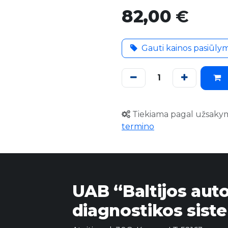
82,00
€
Gauti kainos pasiūly
Tiekiama pagal užsaky
termino
UAB “Baltijos aut
diagnostikos sist