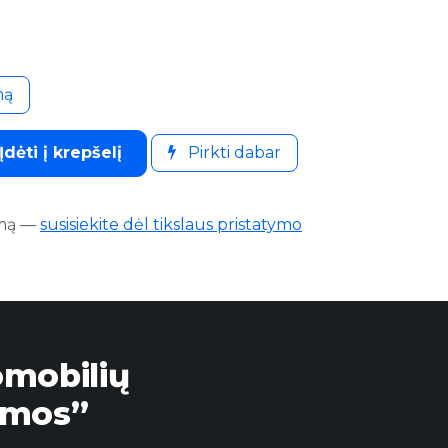
mą
Įdėti į krepšelį
Pirkti dabar
mą
—
susisiekite dėl tikslaus pristatymo
omobilių
emos”