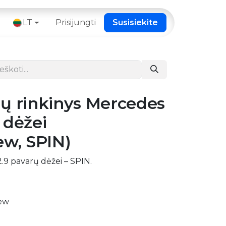
 ​
LT
Prisijungti
Susisiekite
ų rinkinys Mercedes
 dėžei
ew, SPIN)
.9 pavarų dėžei – SPIN.
new