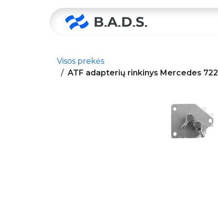
Skip to Content
Pradžia
Visos prekės
ATF adapterių rinkinys Mercedes 722