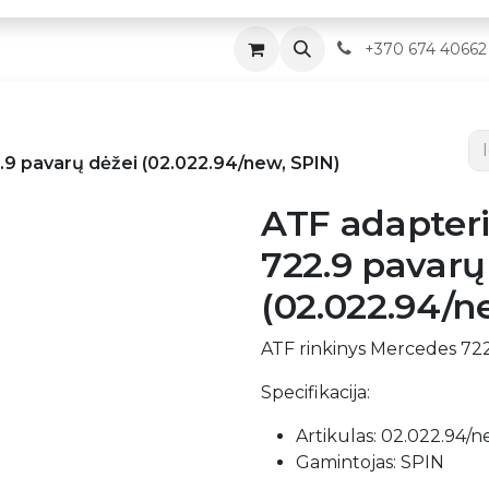
Parduotuvė
Servisas
Kontaktai
​
+370 674 40662
.9 pavarų dėžei (02.022.94/new, SPIN)
ATF adapteri
722.9 pavarų
(02.022.94/n
ATF rinkinys Mercedes 722
Specifikacija:
Artikulas: 02.022.94/
Gamintojas: SPIN