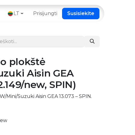
 ​
LT
Prisijungti
Susisiekite
o plokštė
zuki Aisin GEA
2.149/new, SPIN)
/Mini/Suzuki Aisin GEA 13.073 – SPIN.
new