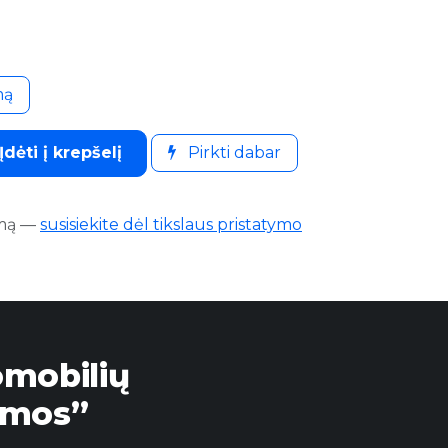
mą
Įdėti į krepšelį
Pirkti dabar
mą
—
susisiekite dėl tikslaus pristatymo
omobilių
emos”