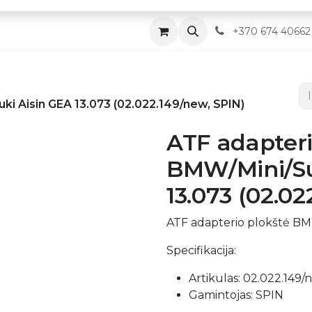
Parduotuvė
Servisas
Kontaktai
​
+370 674 40662
i Aisin GEA 13.073 (02.022.149/new, SPIN)
ATF adapteri
BMW/Mini/Su
13.073 (02.02
ATF adapterio plokštė BMW
Specifikacija:
Artikulas: 02.022.149/
Gamintojas: SPIN