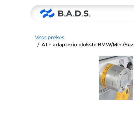
Skip to Content
Pradžia
Visos prekės
ATF adapterio plokštė BMW/Mini/Suzuk