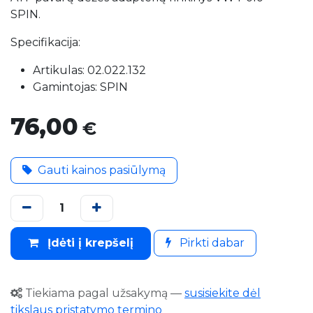
SPIN.
Specifikacija:
Artikulas: 02.022.132
Gamintojas: SPIN
76,00
€
Gauti kainos pasiūlymą
Įdėti į krepšelį
Pirkti dabar
Tiekiama pagal užsakymą
—
susisiekite dėl
tikslaus pristatymo termino