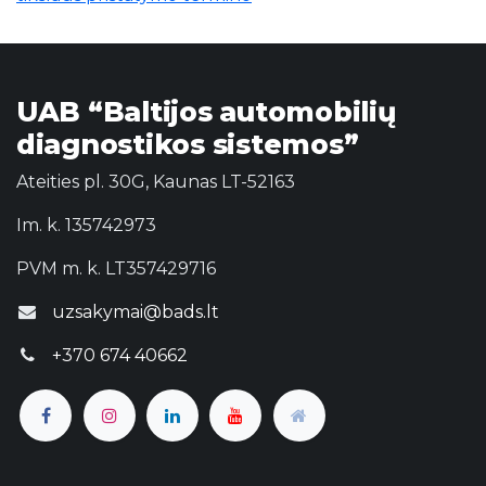
UAB “Baltijos automobilių
diagnostikos sistemos”
Ateities pl. 30G, Kaunas LT-52163
Im. k. 135742973
PVM m. k. LT357429716
uzsakymai@bads.lt
+370 674 40662