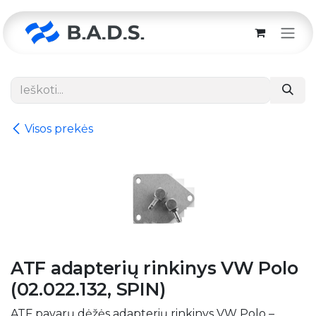
Skip to Content
Visos prekės
ATF adapterių rinkinys VW Polo
(02.022.132, SPIN)
ATF pavarų dėžės adapterių rinkinys VW Polo –