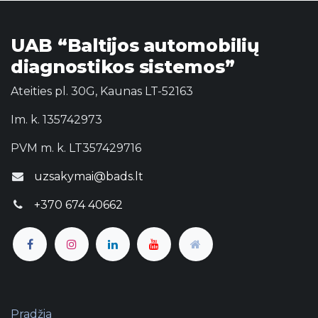
UAB “Baltijos automobilių
diagnostikos sistemos”
Ateities pl. 30G, Kaunas LT-52163
Im. k. 135742973
PVM m. k. LT357429716
uzsakymai@bads.lt
+370 674 40662
Pradžia