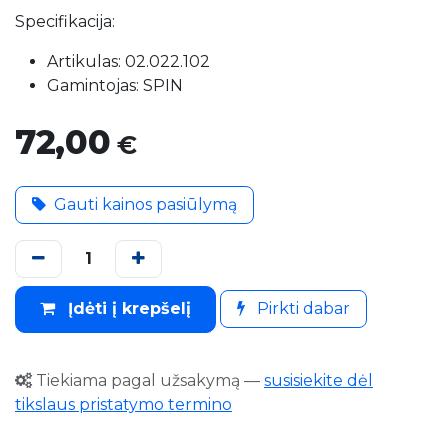
Specifikacija:
Artikulas: 02.022.102
Gamintojas: SPIN
72,00
€
Gauti kainos pasiūlymą
Įdėti į krepšelį
Pirkti dabar
Tiekiama pagal užsakymą
—
susisiekite dėl
tikslaus pristatymo termino