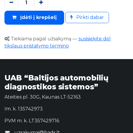
Įdėti į krepšelį
Pirkti dabar
Tiekiama pagal užsakymą
—
susisiekite dėl
tikslaus pristatymo termino
UAB “Baltijos automobilių
diagnostikos sistemos”
Ateities pl. 30G, Kaunas LT-52163
Im. k. 135742973
PVM m. k. LT357429716
uzsakymai@bads.lt