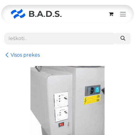
Skip to Content
Visos prekės