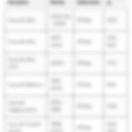
Modelis
Metai
Šaltnešis
g
2002.06
Suzuki Alto
R134a
400
- 2009
1997 -
500-
Suzuki Alto
R134a
2002
600
Suzuki Alto
2009 -
R134a
370
(GF)
1995 -
Suzuki Baleno
R134a
600
2003
Suzuki
1993 -
R134a
700
Cappuccino
1996
Suzuki Grand
1998 -
500-
R134a
Vitara
2000
600