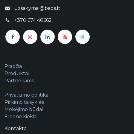
uzsakymai@bads.lt
Sutinku gauti UAB „Baltijos automobilių
diagnostikos sistemos“ naujienlaiškius
+370 674 40662
Atrakinti lentelę
Pradžia
Produktai
Partneriams
Privatumo politika
Pirkimo taisyklės
Mokėjimo būdai
Freono kiekiai
Kontaktai