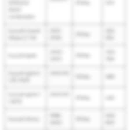
DDiS/2,0i
R134a
570
-
Zexel
compressor
Suzuki Grand
2001 -
450-
R134a
Vitara 2,7 V6
2005
550
2000 -
330-
Suzuki Ignis
R134a
2003
390
Suzuki Ignis II
2003.09
R134a
480
1,3D DDiS
-
Suzuki Ignis II
2003.09
R134a
430
1,3i/1,5i
-
1998 -
500-
Suzuki Jimny
R134a
2003
600