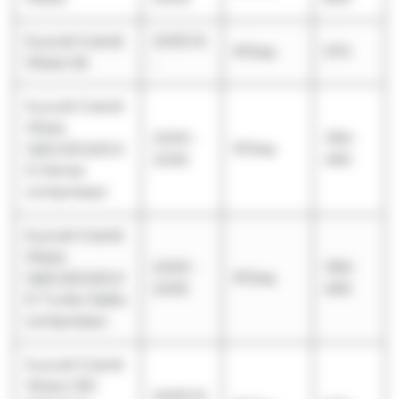
Suzuki Grand
2005.10
R134a
570
Vitara 1,6i
-
Suzuki Grand
Vitara
2000 -
390-
1,6i/2,0i/2,5i/2,0
R134a
2005
490
D Denso
compressor
Suzuki Grand
Vitara
2000 -
390-
1,6i/2,0i/2,5i/2,0
R134a
2005
490
D Turbo Seiko
compressor
Suzuki Grand
Vitara 1,9D
2005.10