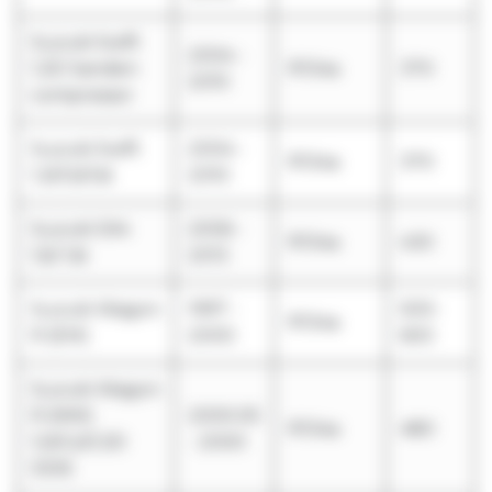
Suzuki Swift
2004 -
1,3D Sanden
R134a
370
2010
compressor
Suzuki Swift
2004 -
R134a
370
1,3i/1,5i/1,6i
2010
Suzuki SX4
2006 -
R134a
430
1,5i/ 1,6i
2013
Suzuki Wagon
1997 -
500-
R134a
R (EM)
2000
600
Suzuki Wagon
R (MM)
2000.05
R134a
480
1,0i/1,2i/1,3D
- 2000
DDiS