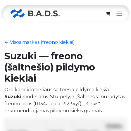
Skip to Content
← Visos markės (freono kiekiai)
Suzuki — freono
(šaltnešio) pildymo
kiekiai
Oro kondicionieriaus šaltnešio pildymo kiekiai
Suzuki
modeliams. Stulpelyje „Šaltnešis" nurodytas
freono tipas (R134a arba R1234yf), „Kiekis" —
rekomenduojamas pildymo kiekis gramais.
Kiekis,