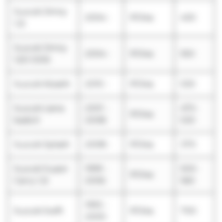
Suzuki Jimny
2004 -
R134a
430
1,3i
Suzuki Jimny
2004 -
R134a
550
1,5D DDiS
Suzuki Kizashi
2010 -
R134a
530
Suzuki Liana
2001 -
470-
R134a
bads.lt
2008
530
Suzuki Splash
2008 -
R134a
370
Suzuki Super
1999 -
500-
R134a
Carry 1,3i
2006
560
1993 -
Suzuki Swift
R134a
700
2000