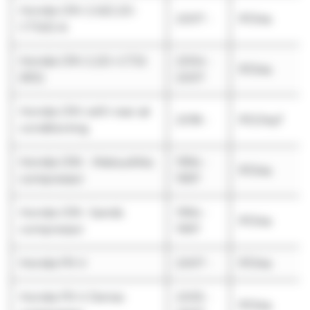
Honda CRV 2.0i/2.2D-
2007 -
R134a
CTDi/2.4i
Honda CRV 2.2D i-CTDi
2004 -
R134a
(RD)
2007
Honda CRV with rear air
2018 -
R1234yf
conditioning
Honda CRX - Matsushita
1994 -
R134a
compressor
1997
Honda CRX -Sands
1994 -
R134a
compressor
1997
Honda FR-V
2007 -
R134a
Honda FR-V Denso
2005 -
R134a