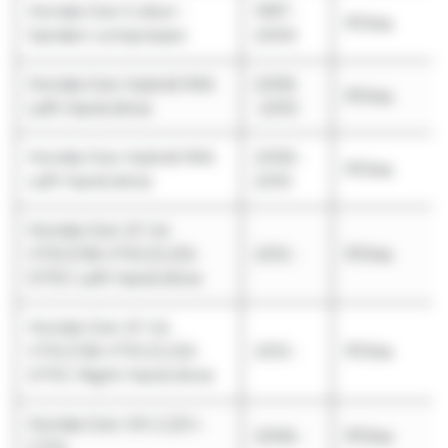
Honda Civic 5-door -
1997 -
R134a
Sanden compressor
2000
Honda Civic Hybrid IMA
2006
R134a
Left-hand drive
-2010
Honda Civic Hybrid IMA
2006 -
R134a
Left-hand drive
2010
Honda Civic IX 1.4i-
VTEC/1.8i-VTEC/2.2Di-
2012 -
R134a
DTEC Left-hand drive
Honda Civic IX 1.4i-
VTEC/1.8i-VTEC/2.2Di-
2012 -
R134a
DTEC Right-hand drive
Honda Civic VIII 2.2D i-
2006 -
R134a