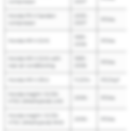
compressor
2007
Honda FR-V Sanden
2005 -
R134a
compressor
2007
1999 -
Honda HR-V (GH)
R134a
2006
Honda HR-V (GH) with
1999 -
R134a
rear air conditioning
2006
Honda HR-V (RU)
11.2014 -
R1234yf
Honda Insight 1.3i DSi-
2006 -
R134a
VTEC (IMA/Hybrid) LHD
Honda Insight 1.3i DSi-
2006 -
R134a
VTEC (IMA/Hybrid) RHD