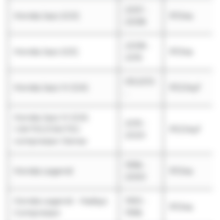
2001 -
Honda Jazz (GD)
R134a
2008
2008 -
Honda Jazz (GE)
R134a
2015
09.2013
Honda Jazz IV (GK)
R1234yf
-
Honda Jazz IV (GK)
2015 -
1.3iVTEC/1.5iVTEC
R1234yf
2020
compressor Denso
1996 -
Honda Legend
R134a
2000
Honda Legend - Hadsys
1993 -
R134a
Compressor
1996