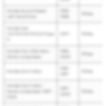
Honda Accord Diesel
1996 -
R134a
Left Hand Drive
1998
Honda Civic
1.0VTEC/1.5VTEC/2.0Type
2017 -
R134a
R
Honda Civic 2/3/4-door -
1996 -
R134a
Denso compressor
2000
1995 -
Honda Civic 5-door
R134a
1997
Honda Civic 5-door -
1997 -
Denso compressor 1997 -
R134a
2000
2000