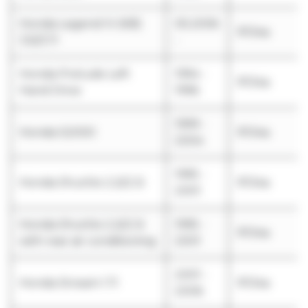
Honda Legend IV (KB)
05.2006
R134a
3.5i/3.7i
-
Honda Prelude Left
1994 -
R134a
Hand Drive
1996
1999 -
Honda S2000
R134a
2004
1995 -
Honda Shuttle 2.2i/2.3i
R134a
2001
Honda Shuttle 2.2i/2.3i
1995 -
R134a
with rear air conditioning
2001
2001 -
Honda Stream 1.7i
R134a
2006