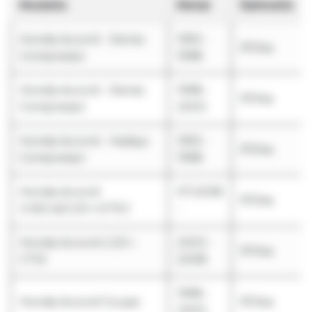
Modelis
Metai
Šaltnešis
Honda Accord - Denso
1993 -
R134a
Compressor
1998
Honda Accord - Denso
1998 -
R134a
Compressor
2003
Honda Accord - Hadsys
1993 -
R134a
Compressor
1998
Honda Accord
07.2008
R134a
2.0i/2.4i/2.2D-i-DTEC
-
Honda Accord 2.2D i-
2003 -
R134a
CTDi
2008
1998 -
Honda Accord Coupe
R134a
2003