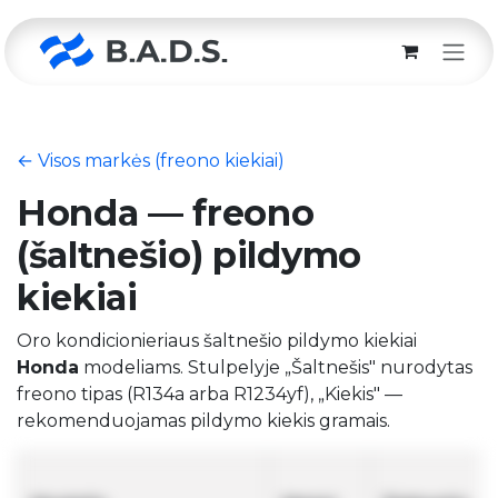
Skip to Content
← Visos markės (freono kiekiai)
Honda — freono
(šaltnešio) pildymo
kiekiai
Oro kondicionieriaus šaltnešio pildymo kiekiai
Honda
modeliams. Stulpelyje „Šaltnešis" nurodytas
freono tipas (R134a arba R1234yf), „Kiekis" —
rekomenduojamas pildymo kiekis gramais.