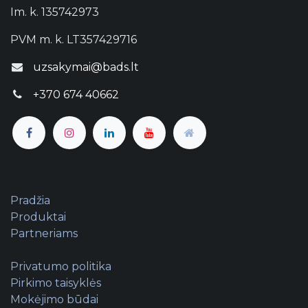
bazę
Im. k. 135742973
PVM m. k. LT357429716
uzsakymai@bads.lt
Sutinku gauti UAB „Baltijos automobilių
diagnostikos sistemos“ naujienlaiškius
+370 674 40662
Atrakinti lentelę
Pradžia
Produktai
Partneriams
Privatumo politika
Pirkimo taisyklės
Mokėjimo būdai