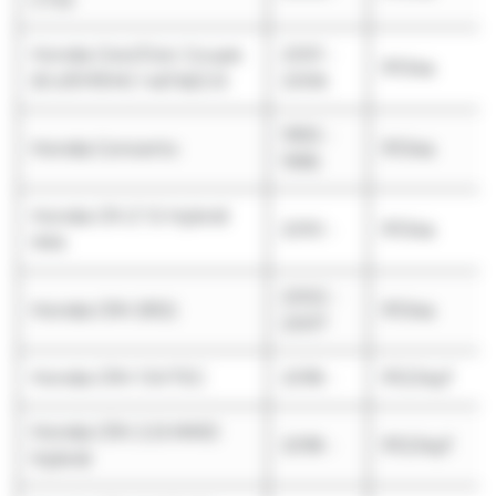
CTDi
Honda Civic/Civic Coupe
2001 -
R134a
(EU/EP/EM) 1.4i/1.6i/2.0i
2006
1993 -
Honda Concerto
R134a
1995
Honda CR-Z 1.5 Hybrid
2010 -
R134a
IMA
2002 -
Honda CRV (RD)
R134a
2007
Honda CRV 1.5VTEC
2018 -
R1234yf
Honda CRV 2.0i MMD
2018 -
R1234yf
Hybrid