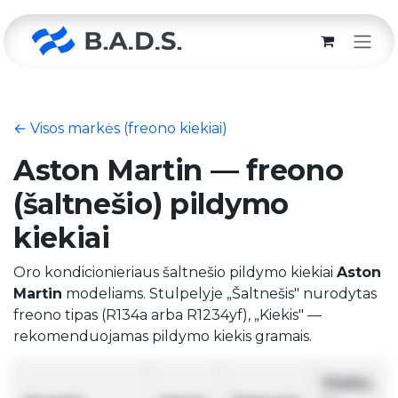
Skip to Content
← Visos markės (freono kiekiai)
Aston Martin — freono
(šaltnešio) pildymo
kiekiai
Oro kondicionieriaus šaltnešio pildymo kiekiai
Aston
Martin
modeliams. Stulpelyje „Šaltnešis" nurodytas
freono tipas (R134a arba R1234yf), „Kiekis" —
rekomenduojamas pildymo kiekis gramais.
Kiekis,