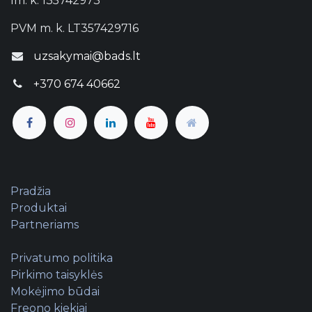
Im. k. 135742973
PVM m. k. LT357429716
uzsakymai@bads.lt
Sutinku gauti UAB „Baltijos automobilių
diagnostikos sistemos“ naujienlaiškius
+370 674 40662
Atrakinti lentelę
Pradžia
Produktai
Partneriams
Privatumo politika
Pirkimo taisyklės
Mokėjimo būdai
Freono kiekiai