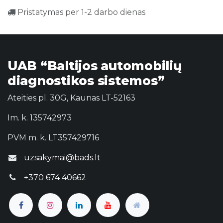
Pristatymas per 1-2 darbo dienas
UAB “Baltijos automobilių
diagnostikos sistemos”
Ateities pl. 30G, Kaunas LT-52163
Im. k. 135742973
PVM m. k. LT357429716
uzsakymai@bads.lt
+370 674 40662