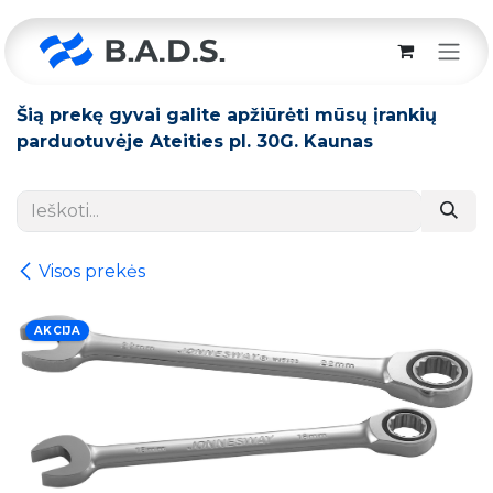
Skip to Content
Šią prekę gyvai galite apžiūrėti mūsų įrankių
parduotuvėje Ateities pl. 30G. Kaunas
Visos prekės
AKCIJA