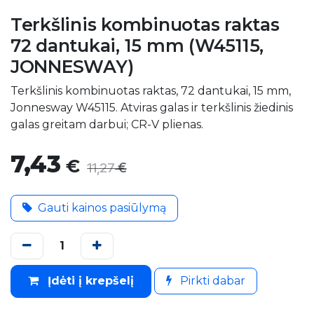
Terkšlinis kombinuotas raktas
72 dantukai, 15 mm (W45115,
JONNESWAY)
Terkšlinis kombinuotas raktas, 72 dantukai, 15 mm,
Jonnesway W45115. Atviras galas ir terkšlinis žiedinis
galas greitam darbui; CR-V plienas.
7,43
€
€
11,27
Gauti kainos pasiūlymą
Įdėti į krepšelį
Pirkti dabar