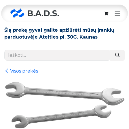
Skip to Content
Šią prekę gyvai galite apžiūrėti mūsų įrankių
parduotuvėje Ateities pl. 30G. Kaunas
Visos prekės