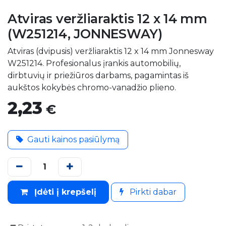
Atviras veržliaraktis 12 x 14 mm
(W251214, JONNESWAY)
Atviras (dvipusis) veržliaraktis 12 x 14 mm Jonnesway
W251214. Profesionalus įrankis automobilių,
dirbtuvių ir priežiūros darbams, pagamintas iš
aukštos kokybės chromo-vanadžio plieno.
2,23
€
Gauti kainos pasiūlymą
Įdėti į krepšelį
Pirkti dabar