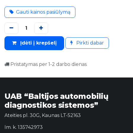
Gauti kainos pasiūlymą
Įdėti į krepšelį
Pirkti dabar
Pristatymas per 1-2 darbo dienas
UAB “Baltijos automobilių
diagnostikos sistemos”
Ateities pl. 30G, Kaunas LT-52163
Im. k. 135742973