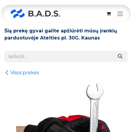
Skip to Content
Šią prekę gyvai galite apžiūrėti mūsų įrankių
parduotuvėje Ateities pl. 30G. Kaunas
Visos prekės