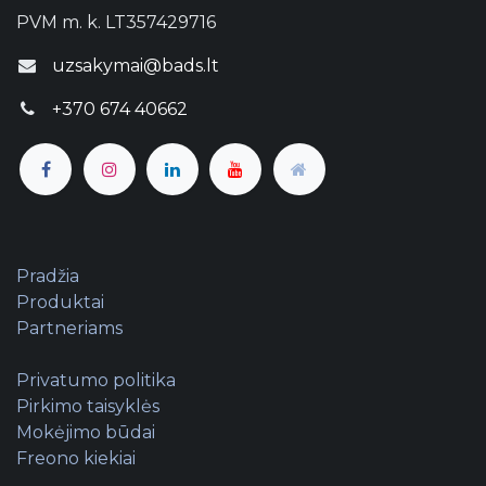
PVM m. k. LT357429716
uzsakymai@bads.lt
+370 674 40662
Pradžia
Produktai
Partneriams
Privatumo politika
Pirkimo taisyklės
Mokėjimo būdai
Freono kiekiai