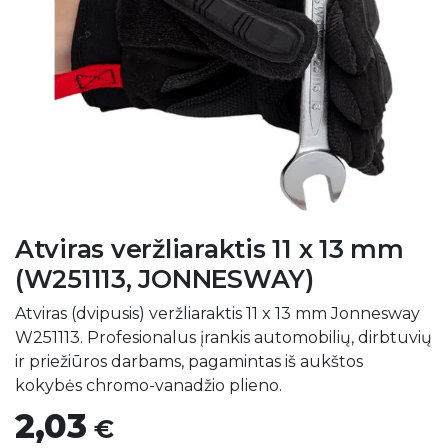
Atviras veržliaraktis 11 x 13 mm
(W251113, JONNESWAY)
Atviras (dvipusis) veržliaraktis 11 x 13 mm Jonnesway
W251113. Profesionalus įrankis automobilių, dirbtuvių
ir priežiūros darbams, pagamintas iš aukštos
kokybės chromo-vanadžio plieno.
2,03
€