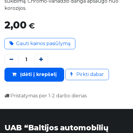
sukibimą. Chromo-vanadžio danga apsaugo nuo
korozijos.
2,00
€
Gauti kainos pasiūlymą
Įdėti į krepšelį
Pirkti dabar
Pristatymas per 1-2 darbo dienas
UAB “Baltijos automobilių