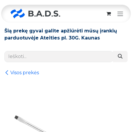
Skip to Content
Šią prekę gyvai galite apžiūrėti mūsų įrankių
parduotuvėje Ateities pl. 30G. Kaunas
Visos prekės