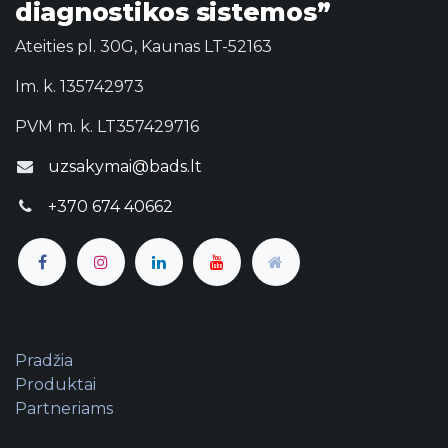
diagnostikos sistemos”
Ateities pl. 30G, Kaunas LT-52163
Im. k. 135742973
PVM m. k. LT357429716
uzsakymai@bads.lt
+370 674 40662
Pradžia
Produktai
Partneriams