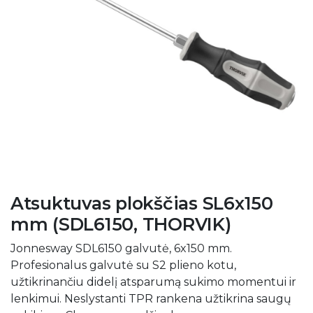
Atsuktuvas plokščias SL6x150
mm (SDL6150, THORVIK)
Jonnesway SDL6150 galvutė, 6x150 mm.
Profesionalus galvutė su S2 plieno kotu,
užtikrinančiu didelį atsparumą sukimo momentui ir
lenkimui. Neslystanti TPR rankena užtikrina saugų