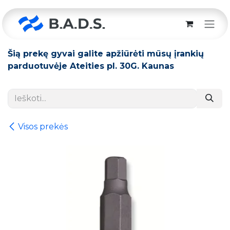
Skip to Content
Šią prekę gyvai galite apžiūrėti mūsų įrankių
parduotuvėje Ateities pl. 30G. Kaunas
Visos prekės