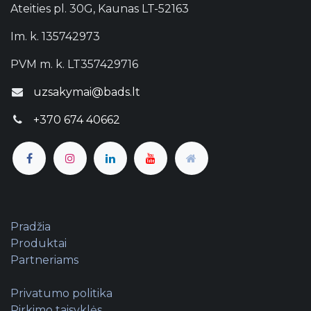
Ateities pl. 30G, Kaunas LT-52163
Im. k. 135742973
PVM m. k. LT357429716
uzsakymai@bads.lt
+370 674 40662
Pradžia
Produktai
Partneriams
Privatumo politika
Pirkimo taisyklės