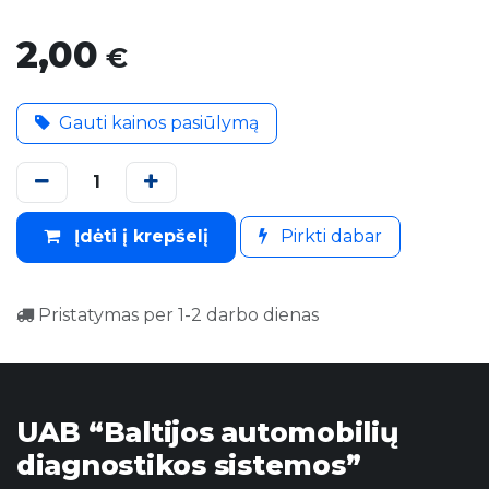
2,00
€
Gauti kainos pasiūlymą
Įdėti į krepšelį
Pirkti dabar
Pristatymas per 1-2 darbo dienas
UAB “Baltijos automobilių
diagnostikos sistemos”