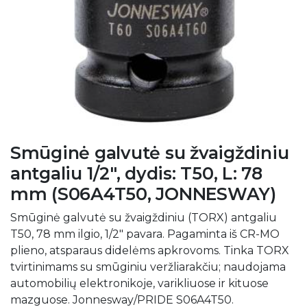
Smūginė galvutė su žvaigždiniu
antgaliu 1/2", dydis: T50, L: 78
mm (S06A4T50, JONNESWAY)
Smūginė galvutė su žvaigždiniu (TORX) antgaliu
T50, 78 mm ilgio, 1/2" pavara. Pagaminta iš CR-MO
plieno, atsparaus didelėms apkrovoms. Tinka TORX
tvirtinimams su smūginiu veržliarakčiu; naudojama
automobilių elektronikoje, varikliuose ir kituose
mazguose. Jonnesway/PRIDE S06A4T50.