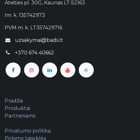
Ateities pl. 30G, Kaunas LT-52163
Im. k. 135742973
PVM m. k. LT357429716
uzsakymai@bads.lt
+370 674 40662
Pradžia
Produktai
Partneriams
Privatumo politika
Pirkimo taisyklės