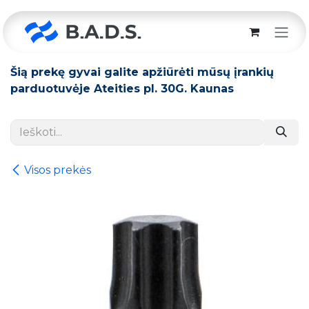
Skip to Content
Šią prekę gyvai galite apžiūrėti mūsų įrankių
parduotuvėje Ateities pl. 30G. Kaunas
Visos prekės