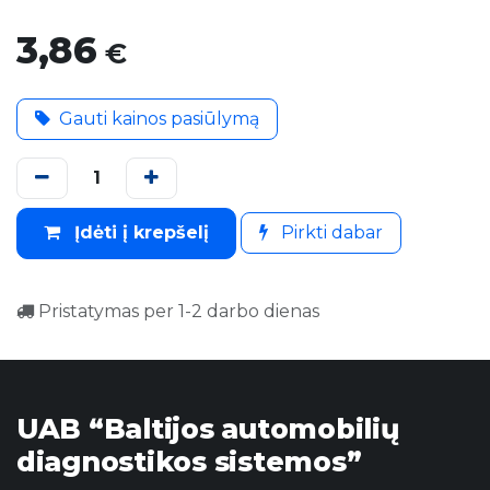
3,86
€
Gauti kainos pasiūlymą
Įdėti į krepšelį
Pirkti dabar
Pristatymas per 1-2 darbo dienas
UAB “Baltijos automobilių
diagnostikos sistemos”