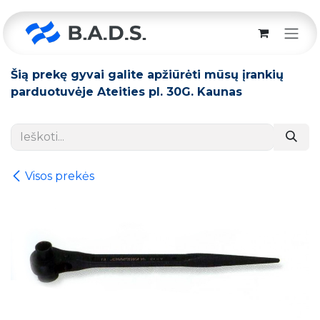
Skip to Content
Šią prekę gyvai galite apžiūrėti mūsų įrankių
parduotuvėje Ateities pl. 30G. Kaunas
Visos prekės