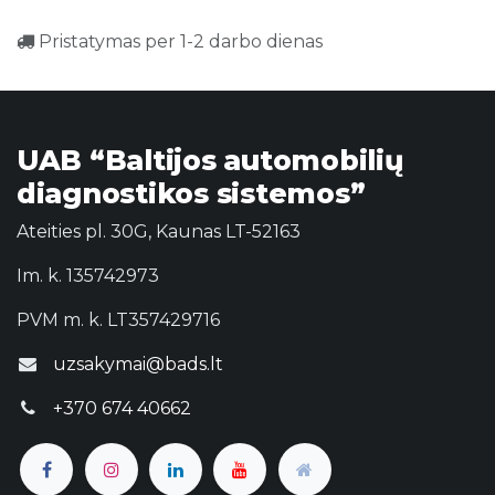
Pristatymas per 1-2 darbo dienas
UAB “Baltijos automobilių
diagnostikos sistemos”
Ateities pl. 30G, Kaunas LT-52163
Im. k. 135742973
PVM m. k. LT357429716
uzsakymai@bads.lt
+370 674 40662