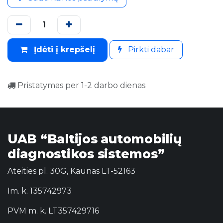
Įdėti į krepšelį
Pirkti dabar
Pristatymas per 1-2 darbo dienas
UAB “Baltijos automobilių
diagnostikos sistemos”
Ateities pl. 30G, Kaunas LT-52163
Im. k. 135742973
PVM m. k. LT357429716