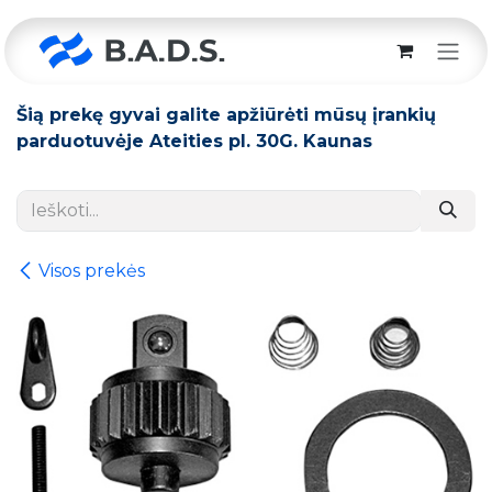
Skip to Content
Šią prekę gyvai galite apžiūrėti mūsų įrankių
parduotuvėje Ateities pl. 30G. Kaunas
Visos prekės