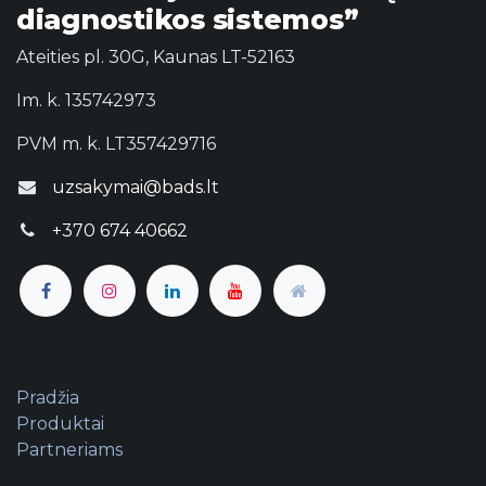
diagnostikos sistemos”
Ateities pl. 30G, Kaunas LT-52163
Im. k. 135742973
PVM m. k. LT357429716
uzsakymai@bads.lt
+370 674 40662
Pradžia
Produktai
Partneriams