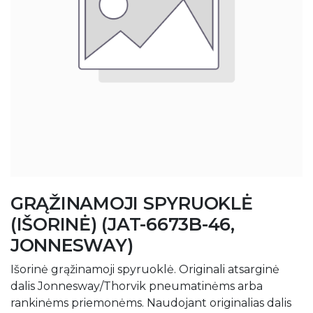
GRĄŽINAMOJI SPYRUOKLĖ
(IŠORINĖ) (JAT-6673B-46,
JONNESWAY)
Išorinė grąžinamoji spyruoklė. Originali atsarginė
dalis Jonnesway/Thorvik pneumatinėms arba
rankinėms priemonėms. Naudojant originalias dalis