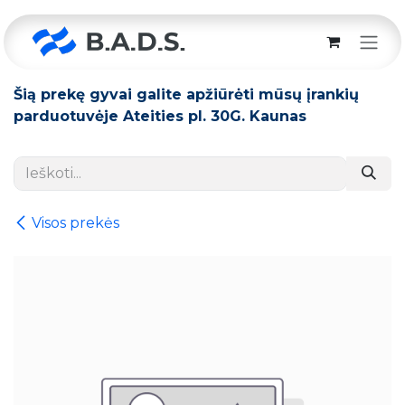
Skip to Content
Šią prekę gyvai galite apžiūrėti mūsų įrankių
parduotuvėje Ateities pl. 30G. Kaunas
Visos prekės