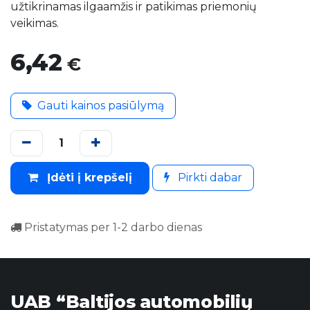
užtikrinamas ilgaamžis ir patikimas priemonių
veikimas.
6,42
€
Gauti kainos pasiūlymą
Įdėti į krepšelį
Pirkti dabar
Pristatymas per 1-2 darbo dienas
UAB “Baltijos automobilių