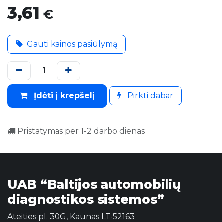
3,61
€
Gauti kainos pasiūlymą
Įdėti į krepšelį
Pirkti dabar
Pristatymas per 1-2 darbo dienas
UAB “Baltijos automobilių
diagnostikos sistemos”
Ateities pl. 30G, Kaunas LT-52163