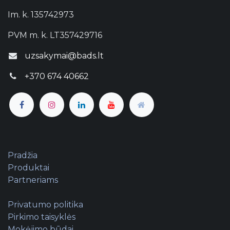
Im. k. 135742973
PVM m. k. LT357429716
uzsakymai@bads.lt
+370 674 40662
Pradžia
Produktai
Partneriams
Privatumo politika
Pirkimo taisyklės
Mokėjimo būdai