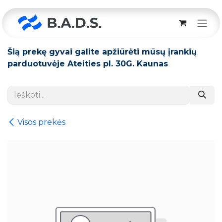
Skip to Content
Šią prekę gyvai galite apžiūrėti mūsų įrankių
parduotuvėje Ateities pl. 30G. Kaunas
Visos prekės