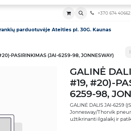
Parduotuvė
Servisas
Kontaktai
​
+370 674 40662
įrankių parduotuvėje Ateities pl. 30G. Kaunas
, #20)-PASIRINKIMAS (JAI-6259-98, JONNESWAY)
GALINĖ DALIS
#19, #20)-PA
6259-98, J
GALINĖ DALIS JAI-6259 (ĮSK.
Jonnesway/Thorvik pneuma
užtikrinanti ilgalaikį ir pat