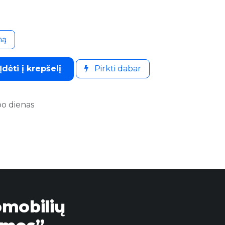
mą
Įdėti į krepšelį
Pirkti dabar
bo dienas
omobilių