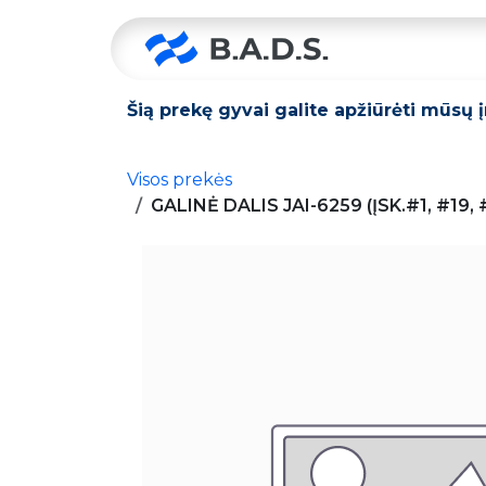
Skip to Content
Pradžia
Šią prekę gyvai galite apžiūrėti mūsų 
Visos prekės
GALINĖ DALIS JAI-6259 (ĮSK.#1, #19