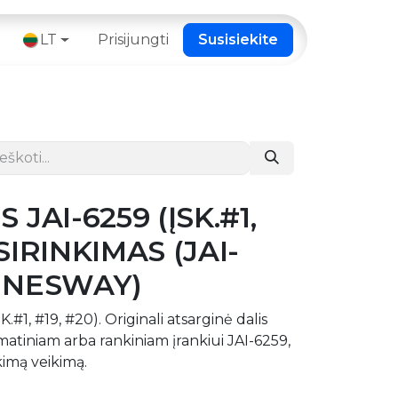
 ​
LT
Prisijungti
Susisiekite
 JAI-6259 (ĮSK.#1,
SIRINKIMAS (JAI-
ONNESWAY)
#1, #19, #20). Originali atsarginė dalis
tiniam arba rankiniam įrankiui JAI-6259,
ikimą veikimą.