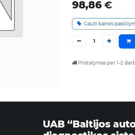
98,86
€
Gauti kainos pasiūly
Pristatymas per 1-2 dar
UAB “Baltijos aut