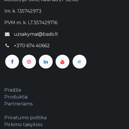
Im. k. 135742973
PVM m. k. LT357429716
uzsakymai@bads.lt
+370 674 40662
Pradžia
Produktai
Partneriams
Privatumo politika
Pirkimo taisyklės