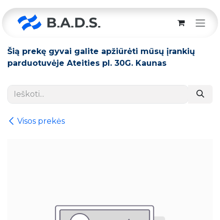
Skip to Content
Šią prekę gyvai galite apžiūrėti mūsų įrankių
parduotuvėje Ateities pl. 30G. Kaunas
Visos prekės