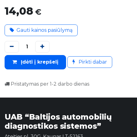
14,08
€
Gauti kainos pasiūlymą
Įdėti į krepšelį
Pirkti dabar
Pristatymas per 1-2 darbo dienas
UAB “Baltijos automobilių
diagnostikos sistemos”
Ateities pl. 30G, Kaunas LT-52163