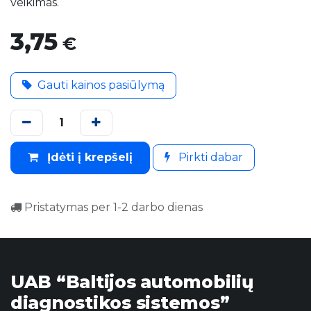
veikimas.
3,75
€
Gauti kainos pasiūlymą
Įdėti į krepšelį
Pirkti dabar
Pristatymas per 1-2 darbo dienas
UAB “Baltijos automobilių
diagnostikos sistemos”