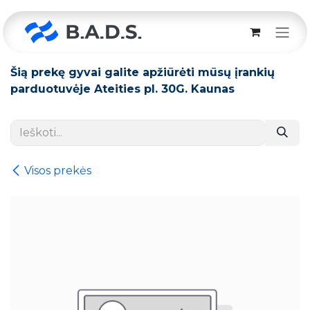
Skip to Content
Šią prekę gyvai galite apžiūrėti mūsų įrankių
parduotuvėje Ateities pl. 30G. Kaunas
Visos prekės