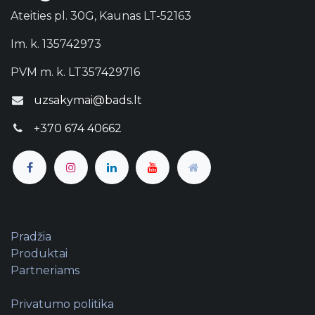
Ateities pl. 30G, Kaunas LT-52163
Im. k. 135742973
PVM m. k. LT357429716
uzsakymai@bads.lt
+370 674 40662
Pradžia
Produktai
Partneriams
Privatumo politika