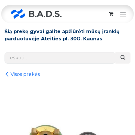
Skip to Content
Šią prekę gyvai galite apžiūrėti mūsų įrankių
parduotuvėje Ateities pl. 30G. Kaunas
Visos prekės