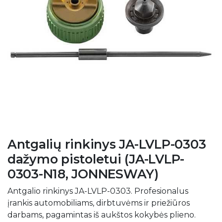
Antgalių rinkinys JA-LVLP-0303
dažymo pistoletui (JA-LVLP-
0303-N18, JONNESWAY)
Antgalio rinkinys JA-LVLP-0303. Profesionalus
įrankis automobiliams, dirbtuvėms ir priežiūros
darbams, pagamintas iš aukštos kokybės plieno.