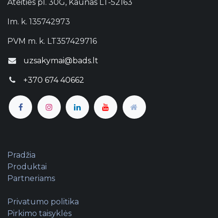
Ateities pl. 30G, Kaunas LT-52163
Im. k. 135742973
PVM m. k. LT357429716
uzsakymai@bads.lt
+370 674 40662
Pradžia
Produktai
Partneriams
Privatumo politika
Pirkimo taisyklės