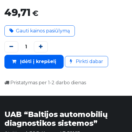
49,71
€
Gauti kainos pasiūlymą
Įdėti į krepšelį
Pirkti dabar
Pristatymas per 1-2 darbo dienas
UAB “Baltijos automobilių
diagnostikos sistemos”