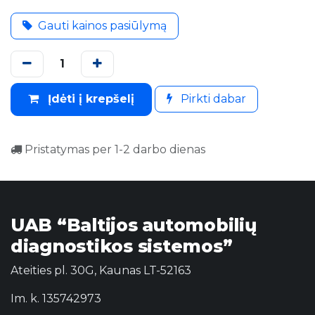
Gauti kainos pasiūlymą
Įdėti į krepšelį
Pirkti dabar
Pristatymas per 1-2 darbo dienas
UAB “Baltijos automobilių
diagnostikos sistemos”
Ateities pl. 30G, Kaunas LT-52163
Im. k. 135742973