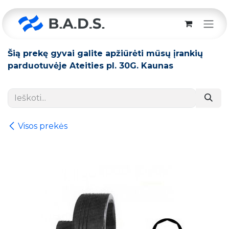
Skip to Content
Šią prekę gyvai galite apžiūrėti mūsų įrankių
parduotuvėje Ateities pl. 30G. Kaunas
Visos prekės