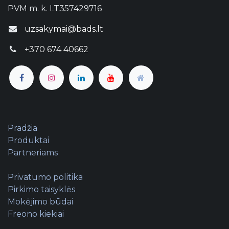
PVM m. k. LT357429716
uzsakymai@bads.lt
+370 674 40662
Pradžia
Produktai
Partneriams
Privatumo politika
Pirkimo taisyklės
Mokėjimo būdai
Freono kiekiai