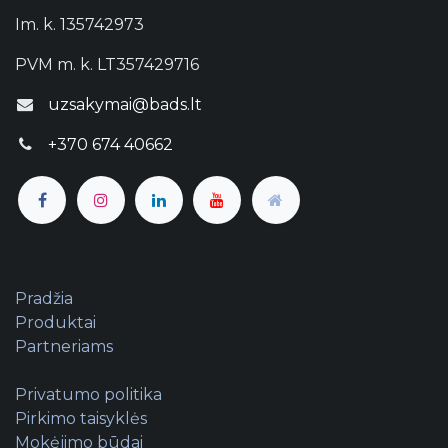
Im. k. 135742973
PVM m. k. LT357429716
uzsakymai@bads.lt
+370 674 40662
Pradžia
Produktai
Partneriams
Privatumo politika
Pirkimo taisyklės
Mokėjimo būdai