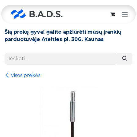
Skip to Content
Šią prekę gyvai galite apžiūrėti mūsų įrankių
parduotuvėje Ateities pl. 30G. Kaunas
Visos prekės