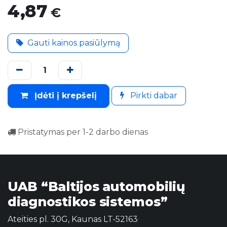
4,87
€
Gauti kainos pasiūlymą
Įdėti į krepšelį
Pirkti dabar
Pristatymas per 1-2 darbo dienas
UAB “Baltijos automobilių
diagnostikos sistemos”
Ateities pl. 30G, Kaunas LT-52163