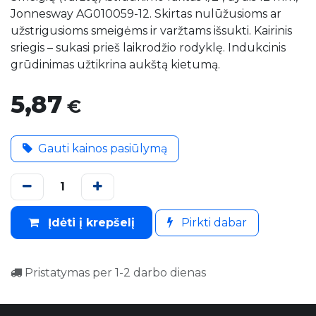
Jonnesway AG010059-12. Skirtas nulūžusioms ar
užstrigusioms smeigėms ir varžtams išsukti. Kairinis
sriegis – sukasi prieš laikrodžio rodyklę. Indukcinis
grūdinimas užtikrina aukštą kietumą.
5,87
€
Gauti kainos pasiūlymą
Įdėti į krepšelį
Pirkti dabar
Pristatymas per 1-2 darbo dienas