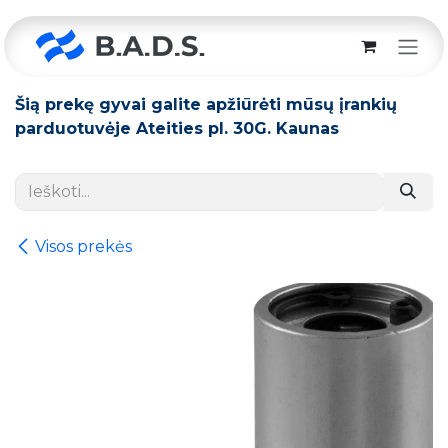
Skip to Content
Šią prekę gyvai galite apžiūrėti mūsų įrankių
parduotuvėje Ateities pl. 30G. Kaunas
Visos prekės