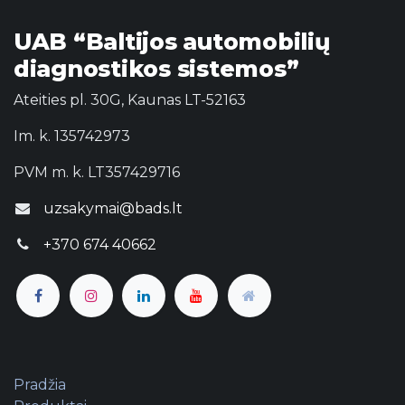
UAB “Baltijos automobilių
diagnostikos sistemos”
Ateities pl. 30G, Kaunas LT-52163
Im. k. 135742973
PVM m. k. LT357429716
uzsakymai@bads.lt
+370 674 40662
Pradžia