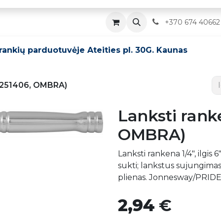
Parduotuvė
Servisas
Kontaktai
​
+370 674 40662
įrankių parduotuvėje Ateities pl. 30G. Kaunas
" (251406, OMBRA)
Lanksti ranke
OMBRA)
Lanksti rankena 1/4", ilgis 
sukti; lankstus sujungimas
plienas. Jonnesway/PRIDE
2,94
€