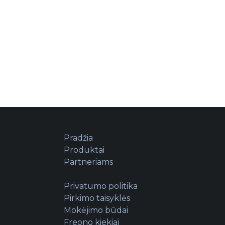
Pradžia
Produktai
Partneriams
Privatumo politika
Pirkimo taisyklės
Mokėjimo būdai
Freono kiekiai