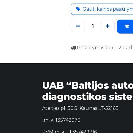
Gauti kainos pasiūly
Pristatymas per 1-2 dar
UAB “Baltijos aut
diagnostikos sist
Ateities pl. 30G, Kaunas LT-52163
Im. k. 135742973
PVM m. k. LT357429716