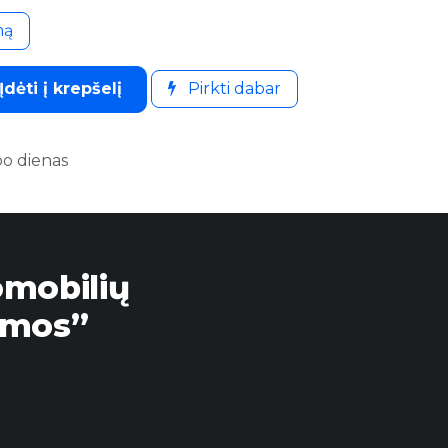
mą
Įdėti į krepšelį
Pirkti dabar
bo dienas
omobilių
emos”