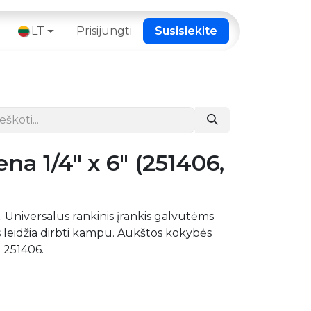
 ​
LT
Prisijungti
Susisiekite
na 1/4" x 6" (251406,
6". Universalus rankinis įrankis galvutėms
 leidžia dirbti kampu. Aukštos kokybės
 251406.