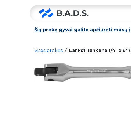
Skip to Content
Pradžia
Šią prekę gyvai galite apžiūrėti mūsų 
Visos prekės
Lanksti rankena 1/4" x 6